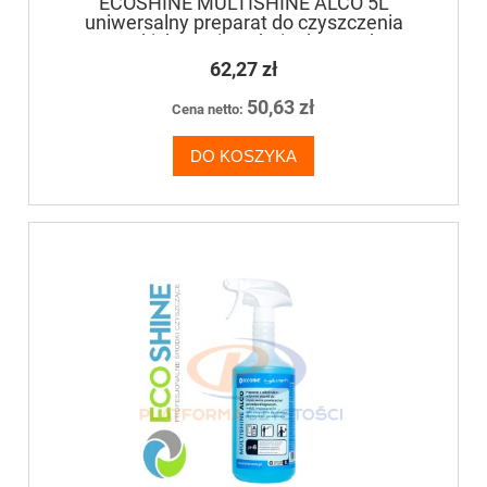
ECOSHINE MULTISHINE ALCO 5L
uniwersalny preparat do czyszczenia
wszystkich powierzchni odpornych na
działanie alkoholu
62,27 zł
50,63 zł
Cena netto:
DO KOSZYKA