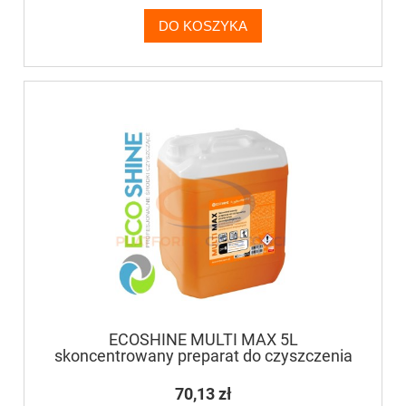
DO KOSZYKA
ECOSHINE MULTI MAX 5L
skoncentrowany preparat do czyszczenia
mebli, wszystkich powierzchni
zmywalnych
70,13 zł