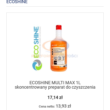
ECOSHINE
ECOSHINE MULTI MAX 1L
skoncentrowany preparat do czyszczenia
mebli, wszystkich powierzchni
zmywalnych
17,14 zł
13,93 zł
Cena netto: