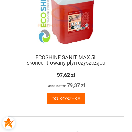
ECOSHINE SANIT MAX 5L
skoncentrowany płyn czyszcząco
odkamieniający do mycia łazienek, toalet,
sanitariatów
97,62 zł
79,37 zł
Cena netto:
DO KOSZYKA