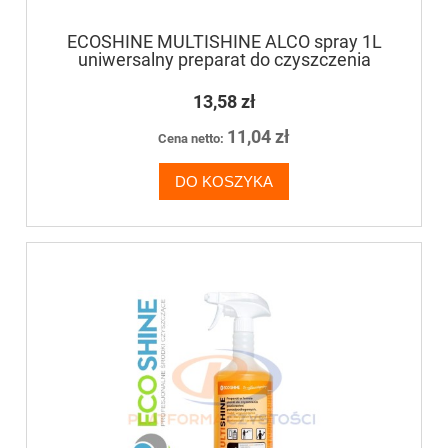
ECOSHINE MULTISHINE ALCO spray 1L
uniwersalny preparat do czyszczenia
wszystkich powierzchni odpornych na
działanie alkoholu
13,58 zł
11,04 zł
Cena netto:
DO KOSZYKA