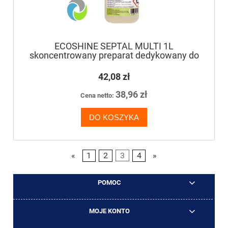
ECOSHINE SEPTAL MULTI 1L
skoncentrowany preparat dedykowany do
dezynfekcji powierzchni, w tym mających
kontakt z żywnością
42,08 zł
38,96 zł
Cena netto:
DO KOSZYKA
«
1
2
3
4
»
POMOC
MOJE KONTO