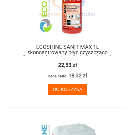
ECOSHINE SANIT MAX 1L
skoncentrowany płyn czyszcząco
odkamieniający do mycia łazienek, toalet,
sanitariatów
22,53 zł
18,32 zł
Cena netto:
DO KOSZYKA