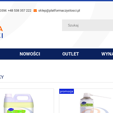
GSM. +48 538 357 222
sklep@platformaczystosci.pl
NOWOŚCI
OUTLET
WYN
EY
promocja