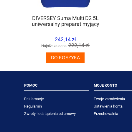
DIVERSEY Suma Multi D2 5L
TASKI Ult
uniwersalny preparat myjący
242,14 zł
222,14 zł
Najniższa cena:
Naj
DO KOSZYKA
POMOC
MOJE KONTO
Reklamacje
Twoje zamówienia
Regulamin
Ustawienia konta
Zwroty i odstąpienia od umowy
Przechowalnia