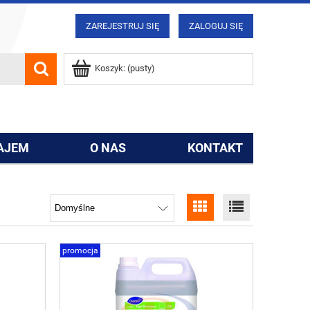
ZAREJESTRUJ SIĘ
ZALOGUJ SIĘ
Koszyk:
(pusty)
AJEM
O NAS
KONTAKT
promocja