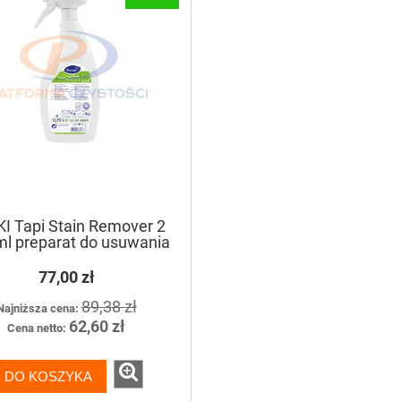
I Tapi Stain Remover 2
ml preparat do usuwania
z wykładzin podłogowych
i dywanów
77,00 zł
89,38 zł
Najniższa cena:
62,60 zł
Cena netto:
DO KOSZYKA