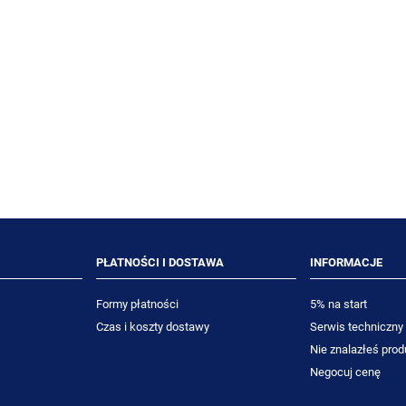
ra Plus kij teleskopowy
DIVERSEY Suma Extend 750m
60-105 cm
preparat odtłuszczający
77,39 zł
32,70 zł
71,00 zł
30,00 zł
niższa cena:
Najniższa cena:
DO KOSZYKA
DO KOSZYKA
PŁATNOŚCI I DOSTAWA
INFORMACJE
Formy płatności
5% na start
Czas i koszty dostawy
Serwis techniczny
Nie znalazłeś prod
Negocuj cenę