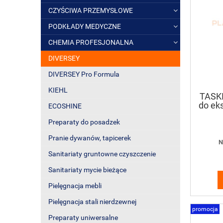
CZYŚCIWA PRZEMYSŁOWE
PODKŁADY MEDYCZNE
CHEMIA PROFESJONALNA
DIVERSEY
DIVERSEY Pro Formula
KIEHL
TASKI
do ek
ECOSHINE
wy
Preparaty do posadzek
Pranie dywanów, tapicerek
N
Sanitariaty gruntowne czyszczenie
Sanitariaty mycie bieżące
Pielęgnacja mebli
Pielęgnacja stali nierdzewnej
promocja
Preparaty uniwersalne