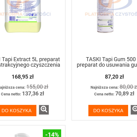
 Tapi Extract 5L preparat
TASKI Tapi Gum 500
strakcyjnego czyszczenia
preparat do usuwania g
kładzin podłogowych i
żucia
dywanów
168,95 zł
87,20 zł
155,00 zł
80,00 z
ajniższa cena:
Najniższa cena:
137,36 zł
70,89 zł
Cena netto:
Cena netto:
DO KOSZYKA
DO KOSZYKA
-14%