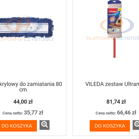
-8%
krylowy do zamiatania 80
VILEDA zestaw Ultra
cm
44,00 zł
81,74 zł
35,77 zł
66,46 zł
Cena netto:
Cena netto:
DO KOSZYKA
DO KOSZYKA