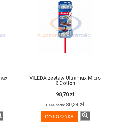
max
VILEDA zestaw Ultramax Micro
& Cotton
98,70 zł
80,24 zł
Cena netto:
DO KOSZYKA