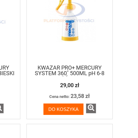
URY
KWAZAR PRO+ MERCURY
BIESKI
SYSTEM 360˚ 500ML pH 6-8
ŻÓŁTY
29,00 zł
23,58 zł
Cena netto:
DO KOSZYKA