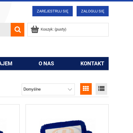
ZAREJESTRUJ SIĘ
ZALOGUJ SIĘ
Koszyk:
(pusty)
AJEM
O NAS
KONTAKT