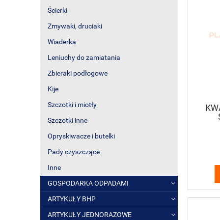
Ścierki
Zmywaki, druciaki
Wiaderka
Leniuchy do zamiatania
Zbieraki podłogowe
Kije
Szczotki i miotły
KW
Szczotki inne
Opryskiwacze i butelki
Pady czyszczące
Inne
GOSPODARKA ODPADAMI
ARTYKUŁY BHP
ARTYKUŁY JEDNORAZOWE