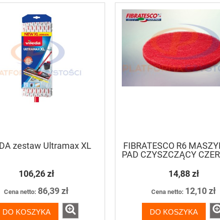
ontec Jonclean 800 5L
Optimax Rinse 5L preparat d
alkaliczny preparat do
płukania naczyń
wego doczyszczania
80,50 zł
87,20 zł
87,75 zł
80,00 zł
niższa cena:
Najniższa cena:
DO KOSZYKA
DO KOSZYKA
DA zestaw Ultramax XL
FIBRATESCO R6 MASZ
PAD CZYSZCZĄCY CZE
106,26 zł
14,88 zł
86,39 zł
12,10 zł
Cena netto:
Cena netto:
DO KOSZYKA
DO KOSZYKA