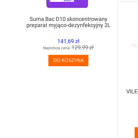
Suma Bac D10 skoncentrowany
TASKI J
preparat myjąco-dezynfekcyjny 2L
silny, 
okreso
141,69 zł
129,99 zł
Najniższa cena:
Naj
DO KOSZYKA
VILE