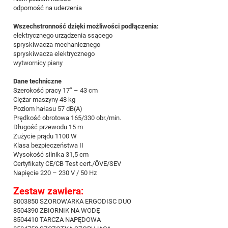
odporność na uderzenia
Wszechstronność dzięki możliwości podłączenia:
elektrycznego urządzenia ssącego
spryskiwacza mechanicznego
spryskiwacza elektrycznego
wytwornicy piany
Dane techniczne
Szerokość pracy 17″ – 43 cm
Ciężar maszyny 48 kg
Poziom hałasu 57 dB(A)
Prędkość obrotowa 165/330 obr./min.
Długość przewodu 15 m
Zużycie prądu 1100 W
Klasa bezpieczeństwa II
Wysokość silnika 31,5 cm
Certyfikaty CE/CB Test cert./ÖVE/SEV
Napięcie 220 – 230 V / 50 Hz
Zestaw zawiera:
8003850 SZOROWARKA ERGODISC DUO
8504390 ZBIORNIK NA WODĘ
8504410 TARCZA NAPĘDOWA