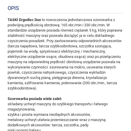
OPIS
TASKI Ergodisc Duo
to nowoczesna jednotarczowa szorowarka z
podwójną prędkością obrotową: 165 obr./min i 330 obr./min. W
standardzie urządzenie posiada również ciężarek 5 kg, który poprawia
stabilność maszyny oraz pozwala dociążyć ja w celu dokładnego
czyszczenia posadzek. Przy zastosowaniu odpowiednich akcesoriów
(tarcza napędowa, tarcza szybkoobrotowa, szczotka szorująca,
pojemnik na wodę, spryskiwacz elektryczny / mechaniczny,
elektryczne urządzenie ssące, obudowa ssąca) oraz po przełączeniu
maszyny na odpowiednią prędkość obrotową urządzenie pozwala na
wykonywanie czynności: szorowania na mokro, usuwania starych
powłok, czyszczenia natryskowego, czyszczenia wykładzin
dywanowych suchą pianą, pielęgnacja drewna, krystalizacja
kamienia, szlifowanie kamienia, polerowanie (330 obr./min., tarcza
szybkoobrotowa).
Szorowarka posiada wiele zalet:
składany uchwyt maszyny do szybkiego transportu i łatwego
magazynowania,
szybka i prosta wymiana niezbędnych akcesoriów,
metalowy uchwyt ułatwia przemieszczanie wraz z maszyną
dodatkowych akcesoriów: tarcza, szczotka, pady.
niski poziom hałasu