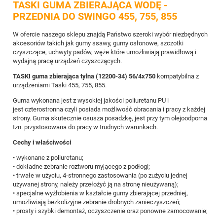
TASKI GUMA ZBIERAJĄCA WODĘ -
PRZEDNIA DO SWINGO 455, 755, 855
W ofercie naszego sklepu znajdą Państwo szeroki wybór niezbędnych
akcesoriów takich jak gumy ssawy, gumy osłonowe, szczotki
czyszczące, uchwyty padów, węże które umożliwiają prawidłową i
wydajną pracę urządzeń czyszczących.
TASKI guma zbierająca tylna
(12200-34)
56/4x750
kompatybilna
z
urządzeniami Taski 455, 755, 855.
Guma wykonana jest z wysokiej jakości poliuretanu PU i
jest czterostronna czyli posiada możliwość obracania i pracy z każdej
strony. Guma skutecznie osusza posadzkę, jest przy tym olejoodporna
tzn. przystosowana do pracy w trudnych warunkach.
Cechy i właściwości
• wykonane z poliuretanu;
• dokładne zebranie roztworu myjącego z podłogi;
• trwałe w użyciu, 4-stronnego zastosowania (po zużyciu jednej
używanej strony, należy przełożyć ją na stronę nieużywaną);
• specjalne wyżłobienia w kształcie gumy zbierającej przedniej,
umożliwiają bezkolizyjne zebranie drobnych zanieczyszczeń;
• prosty i szybki demontaż, oczyszczenie oraz ponowne zamocowanie;