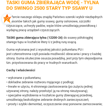
TASKI GUMA ZBIERAJĄCA WODĘ - TYLNA
DO SWINGO 2500 STARY TYP SSAWY U
W ofercie naszego sklepu znajdą Państwo szeroki wybór niezbędnych
akcesoriów takich jak gumy ssawy, gumy osłonowe, szczotki
czyszczące, uchwyty padów, węże które umożliwiają prawidłową i
wydajną pracę urządzeń czyszczących.
TASKI guma zbierająca tylna
(12200-24)
do ssawy półokrągłej
starego tupu w kształcie litery U z jedną rurą ssącą.
Guma wykonana jest z wysokiej jakości poliuretanu PU i
jest czterostronna czyli posiada możliwość obracania i pracy z każdej
strony. Guma skutecznie osusza posadzkę, jest przy tym olejoodporna
tzn. przystosowana do pracy w trudnych warunkach.
Cechy i właściwości
• wykonane z poliuretanu;
• dokładne zebranie roztworu myjącego z podłogi;
• trwałe w użyciu, 4-stronnego zastosowania (po zużyciu jednej
używanej strony, należy przełożyć ją na stronę nieużywaną);
• specjalne wyżłobienia w kształcie gumy zbierającej przedniej,
umożliwiają bezkolizyjne zebranie drobnych zanieczyszczeń;
• prosty i szybki demontaż, oczyszczenie oraz ponowne zamocowanie;