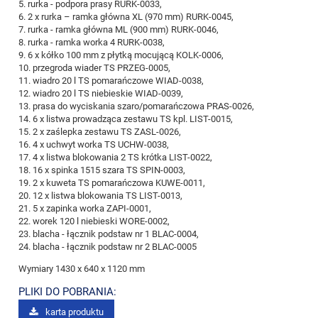
5. rurka - podpora prasy RURK-0033,
6. 2 x rurka – ramka główna XL (970 mm) RURK-0045,
7. rurka - ramka główna ML (900 mm) RURK-0046,
8. rurka - ramka worka 4 RURK-0038,
9. 6 x kółko 100 mm z płytką mocującą KOLK-0006,
10. przegroda wiader TS PRZEG-0005,
11. wiadro 20 l TS pomarańczowe WIAD-0038,
12. wiadro 20 l TS niebieskie WIAD-0039,
13. prasa do wyciskania szaro/pomarańczowa PRAS-0026,
14. 6 x listwa prowadząca zestawu TS kpl. LIST-0015,
15. 2 x zaślepka zestawu TS ZASL-0026,
16. 4 x uchwyt worka TS UCHW-0038,
17. 4 x listwa blokowania 2 TS krótka LIST-0022,
18. 16 x spinka 1515 szara TS SPIN-0003,
19. 2 x kuweta TS pomarańczowa KUWE-0011,
20. 12 x listwa blokowania TS LIST-0013,
21. 5 x zapinka worka ZAPI-0001,
22. worek 120 l niebieski WORE-0002,
23. blacha - łącznik podstaw nr 1 BLAC-0004,
24. blacha - łącznik podstaw nr 2 BLAC-0005
Wymiary 1430 x 640 x 1120 mm
PLIKI DO POBRANIA:
karta produktu