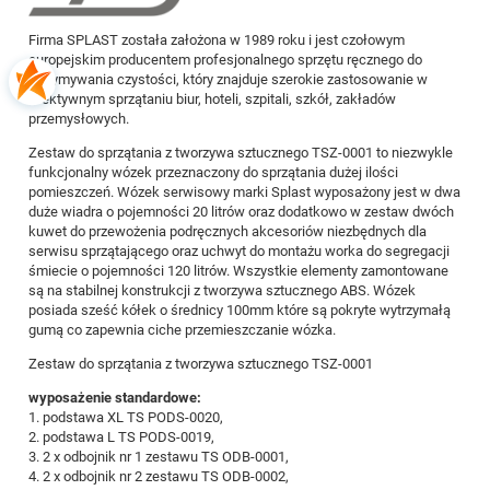
Firma SPLAST została założona w 1989 roku i jest czołowym
europejskim producentem profesjonalnego sprzętu ręcznego do
utrzymywania czystości, który znajduje szerokie zastosowanie w
efektywnym sprzątaniu biur, hoteli, szpitali, szkół, zakładów
przemysłowych.
Zestaw do sprzątania z tworzywa sztucznego TSZ-0001 to niezwykle
funkcjonalny wózek przeznaczony do sprzątania dużej ilości
pomieszczeń. Wózek serwisowy marki Splast wyposażony jest w dwa
duże wiadra o pojemności 20 litrów oraz dodatkowo w zestaw dwóch
kuwet do przewożenia podręcznych akcesoriów niezbędnych dla
serwisu sprzątającego oraz uchwyt do montażu worka do segregacji
śmiecie o pojemności 120 litrów. Wszystkie elementy zamontowane
są na stabilnej konstrukcji z tworzywa sztucznego ABS. Wózek
posiada sześć kółek o średnicy 100mm które są pokryte wytrzymałą
gumą co zapewnia ciche przemieszczanie wózka.
Zestaw do sprzątania z tworzywa sztucznego TSZ-0001
wyposażenie standardowe:
1. podstawa XL TS PODS-0020,
2. podstawa L TS PODS-0019,
3. 2 x odbojnik nr 1 zestawu TS ODB-0001,
4. 2 x odbojnik nr 2 zestawu TS ODB-0002,