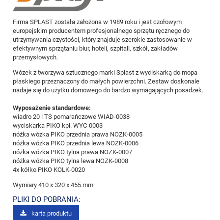
Firma SPLAST została założona w 1989 roku i jest czołowym
europejskim producentem profesjonalnego sprzętu ręcznego do
utrzymywania czystości, który znajduje szerokie zastosowanie w
efektywnym sprzątaniu biur, hoteli, szpitali, szkół, zakładów
przemysłowych.
Wózek z tworzywa sztucznego marki Splast z wyciskarką do mopa
płaskiego przeznaczony do małych powierzchni. Zestaw doskonale
nadaje się do użytku domowego do bardzo wymagających posadzek.
Wyposażenie standardowe:
wiadro 20 l TS pomarańczowe WIAD-0038
wyciskarka PIKO kpl. WYC-0003
nóżka wózka PIKO przednia prawa NOZK-0005
nóżka wózka PIKO przednia lewa NOZK-0006
nóżka wózka PIKO tylna prawa NOZK-0007
nóżka wózka PIKO tylna lewa NOZK-0008
4x kółko PIKO KOLK-0020
Wymiary
410 x 320 x 455 mm
PLIKI DO POBRANIA:
karta produktu