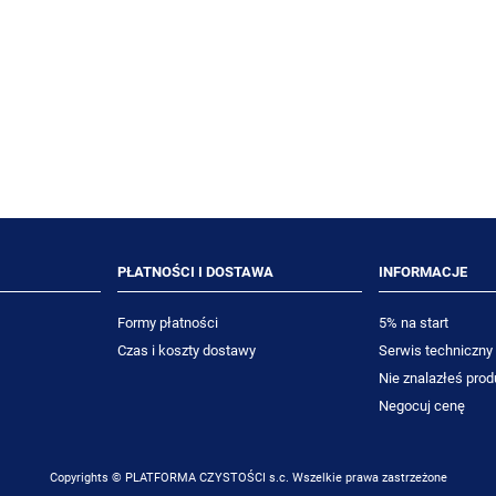
int Glass 5L preparat do
TASKI Sani Antikalk 1L silny,
ierzchni wodoodpornych
kwasowy preparat do
i szklanych
odkamieniania powierzchni
łazienkowych
77,00 zł
24,53 zł
70,64 zł
22,50 zł
niższa cena:
Najniższa cena:
DO KOSZYKA
DO KOSZYKA
PŁATNOŚCI I DOSTAWA
INFORMACJE
Formy płatności
5% na start
Czas i koszty dostawy
Serwis techniczny
Nie znalazłeś prod
Negocuj cenę
Copyrights © PLATFORMA CZYSTOŚCI s.c. Wszelkie prawa zastrzeżone