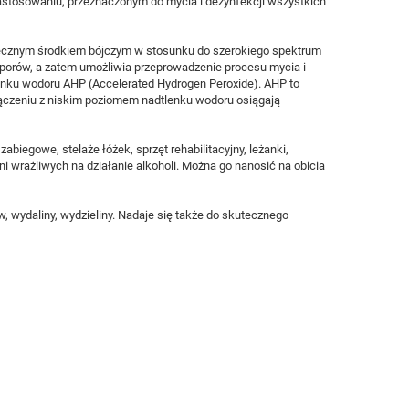
stosowaniu, przeznaczonym do mycia i dezynfekcji wszystkich
ecznym środkiem bójczym w stosunku do szerokiego spektrum
z sporów, a zatem umożliwia przeprowadzenie procesu mycia i
tlenku wodoru AHP (Accelerated Hydrogen Peroxide). AHP to
ączeniu z niskim poziomem nadtlenku wodoru osiągają
 zabiegowe, stelaże łóżek, sprzęt rehabilitacyjny, leżanki,
 wrażliwych na działanie alkoholi. Można go nanosić na obicia
, wydaliny, wydzieliny. Nadaje się także do skutecznego