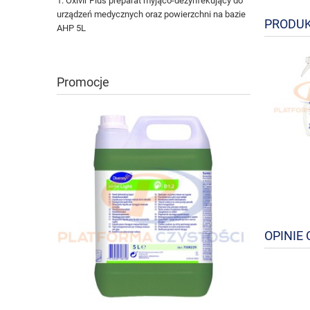
Oxivir Plus preparat myjąco-dezynfekujący do
urządzeń medycznych oraz powierzchni na bazie
PRODUK
AHP 5L
Promocje
OPINIE 