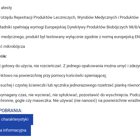
i atesty
 Urzędu Rejestracji Produktów Leczniczych, Wyrobów Medycznych i Produktów B
ładniki spełniają wymogi Europejskiej Dyrektywy Produktów Biobójczych 98/8/
u medycznego, produkt był testowany wyłącznie zgodnie z normą europejską E
ć mikrobójcza
cia:
t gotowy do użycia, nie rozcieńczać. Z jednego opakowania można umyć i zdez
nktowo na powierzchnię przy pomocy końcówki spieniającej;
uchej i czystej ściereczki lub ręcznika jednorazowego rozetrzeć piankę równo
ymagany czas, nie wycierać, nie spłukiwać, pozostawić do wyschnięcia. Podcz
hronne, gogle czy maseczka. Nie używać (nie nanosić) na powierzchnie wrażli
 POBRANIA:
 charakterystyki
ka informacyjna