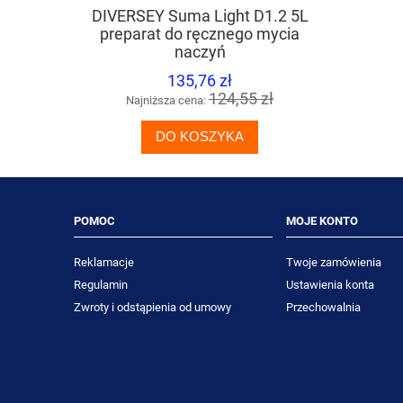
DIVERSEY Suma Light D1.2 5L
TASKI Spr
preparat do ręcznego mycia
mycia pow
naczyń
135,76 zł
124,55 zł
Najniższa cena:
Naj
DO KOSZYKA
POMOC
MOJE KONTO
Reklamacje
Twoje zamówienia
Regulamin
Ustawienia konta
Zwroty i odstąpienia od umowy
Przechowalnia