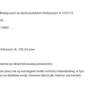
iobójczych na obrót produktem biobójczym nr 5157/13.
WE.
N 14885
ynfekować ok. 100 m2 pow.
miernie po dezynfekowanej powierzchni;
as pracy nie są wymagane środki ochrony indywidualnej, w tym
we na działanie wody i kwasów takich jak marmur czy kamień.