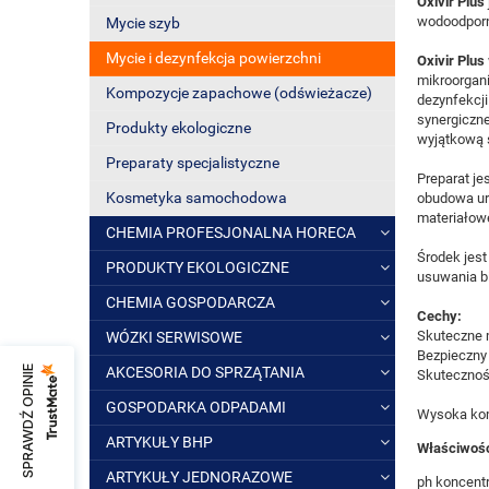
Oxivir Plus
wodoodporn
Mycie szyb
Mycie i dezynfekcja powierzchni
Oxivir Plus
mikroorgani
Kompozycje zapachowe (odświeżacze)
dezynfekcji
synergiczn
Produkty ekologiczne
wyjątkową 
Preparaty specjalistyczne
Preparat jes
Kosmetyka samochodowa
obudowa urz
materiałowe
CHEMIA PROFESJONALNA HORECA
Środek jest
PRODUKTY EKOLOGICZNE
usuwania bi
CHEMIA GOSPODARCZA
Cechy:
Skuteczne 
WÓZKI SERWISOWE
Bezpieczny 
SPRAWDŹ OPINIE
AKCESORIA DO SPRZĄTANIA
Skutecznoś
GOSPODARKA ODPADAMI
Wysoka kom
ARTYKUŁY BHP
Właściwośc
ARTYKUŁY JEDNORAZOWE
ph koncentra