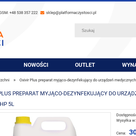
GSM. +48 538 357 222
sklep@platformaczystosci.pl
NOWOŚCI
OUTLET
WYN
»
rzchni
Oxivir Plus preparat myjąco-dezynfekujący do urządzeń medycznych
 PLUS PREPARAT MYJĄCO-DEZYNFEKUJĄCY DO URZĄ
HP 5L
Dostępnoś
Wysyłka w
30
Cena: