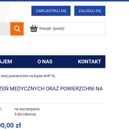
ZAREJESTRUJ SIĘ
ZALOGUJ SIĘ
Koszyk:
(pusty)
AJEM
O NAS
KONTAKT
 oraz powierzchni na bazie AHP 5L
DZEŃ MEDYCZNYCH ORAZ POWIERZCHNI NA
ć:
na wyczerpaniu
:
5 dni robocze
0,00 zł