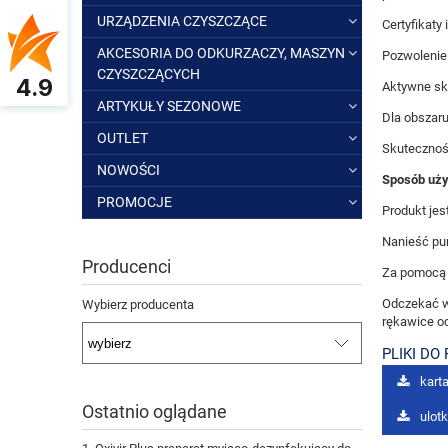
URZĄDZENIA CZYSZCZĄCE
Certyfikaty 
AKCESORIA DO ODKURZACZY, MASZYN
Pozwolenie
CZYSZCZĄCYCH
4.9
Aktywne sk
ARTYKUŁY SEZONOWE
Dla obszar
OUTLET
Skutecznoś
NOWOŚCI
Sposób uży
PROMOCJE
Produkt jes
Nanieść pu
Producenci
Za pomocą s
Odczekać w
Wybierz producenta
rękawice oc
PLIKI DO
karta
Ostatnio oglądane
ulot