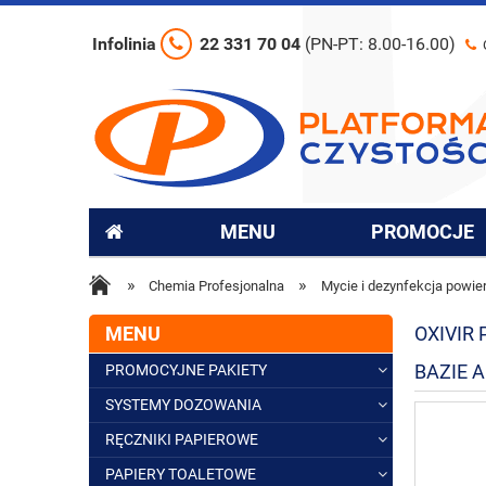
Infolinia
22 331 70 04
(PN-PT: 8.00-16.00)
MENU
PROMOCJE
»
»
Chemia Profesjonalna
Mycie i dezynfekcja powie
MENU
OXIVIR
BAZIE A
PROMOCYJNE PAKIETY
SYSTEMY DOZOWANIA
RĘCZNIKI PAPIEROWE
PAPIERY TOALETOWE