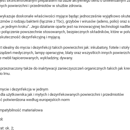
jest skoncentrowanym preparatem na bazie aktywnego tlenu o uniwersalnym za
ych powierzchni i przedmiotów w służbie zdrowia.
wykazuje doskonałe właściwości myjące będąc jednocześnie wyjątkowo skut
zmów z rodzaju bakterii (łącznie z Tbc), grzybów i wirusów (adeno, polio) ora
 „w jednym kroku”. Jego działanie oparte jest na innowacyjnej technologii nad
e połączenie powszechnie stosowanych, bezpiecznych składników, które w poł
skuteczność dezynfekcyjną i myjącą.
t idealny do mycia i dezynfekcji takich powierzchni jak: inkubatory, fotele i stoły
ądzeń medycznych, lampy operacyjne, blaty oraz wszystkich innych powierzchni
 mebli tapicerowanych, wykładziny, dywany.
 przeznaczony także do inaktywacji zanieczyszczeń organicznych takich jak krew
o lmu.
mycie i dezynfekcja w jednym
dla użytkownika jak i mytych i dezynfekowanych powierzchni i przedmiotów
ć potwierdzona według europejskich norm
patybilność materiałowa
i:
t: ok. 2;