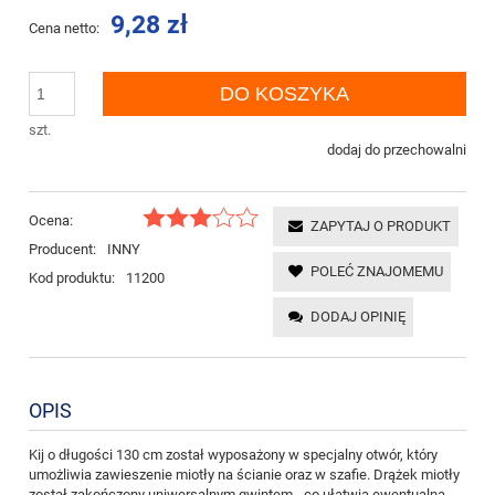
9,28 zł
Cena netto:
DO KOSZYKA
szt.
dodaj do przechowalni
Ocena:
ZAPYTAJ O PRODUKT
Producent:
INNY
POLEĆ ZNAJOMEMU
Kod produktu:
11200
DODAJ OPINIĘ
OPIS
Kij o długości 130 cm został wyposażony w specjalny otwór, który
umożliwia zawieszenie miotły na ścianie oraz w szafie. Drążek miotły
został zakończony uniwersalnym gwintem - co ułatwia ewentualną