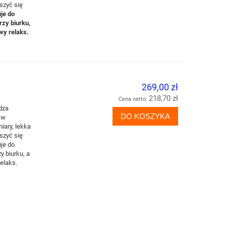
es
z
y
ć
si
ę
j
e
do
rzy biurku,
y relak
s.
269,00 zł
218,70 zł
Cena netto:
dza
DO KOSZYKA
 w
miar
y
, lekk
a
es
z
y
ć
si
ę
j
e
do
y biurku, a
elak
s.