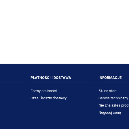
 Room Care R5.1 750ml
TASKI Tapi Gum 500 ml prepar
wieżacz powietrza
do usuwania gumy do żucia
34,88 zł
87,20 zł
32,00 zł
80,00 zł
niższa cena:
Najniższa cena:
DO KOSZYKA
DO KOSZYKA
PŁATNOŚCI I DOSTAWA
INFORMACJE
Formy płatności
5% na start
Czas i koszty dostawy
Serwis techniczny
Nie znalazłeś prod
Negocuj cenę