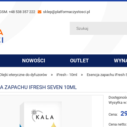
GSM. +48 538 357 222
sklep@platformaczystosci.pl
NOWOŚCI
OUTLET
WYN
»
»
Olejki eteryczne do dyfuzorów
iFresh - 10ml
Esencja zapachu iFresh 
A ZAPACHU IFRESH SEVEN 10ML
Dostępnoś
Wysyłka w
29
Cena:
Cena netto: