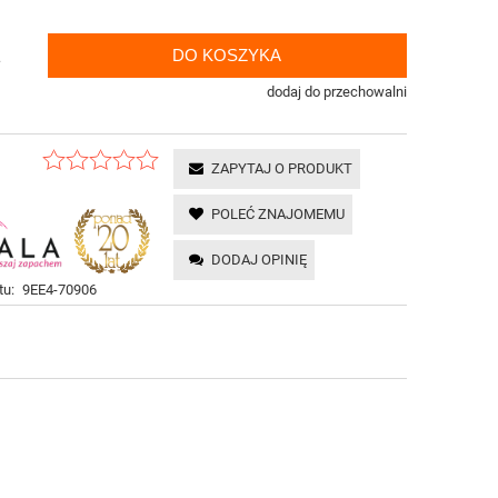
DO KOSZYKA
.
dodaj do przechowalni
ZAPYTAJ O PRODUKT
POLEĆ ZNAJOMEMU
DODAJ OPINIĘ
tu:
9EE4-70906