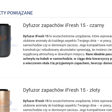
TY POWIĄZANE
Dyfuzor zapachów iFresh 15 - czarny
Dyfuzor iFresh 15
to w
s
z
e
c
hstr
on
n
e urządzenie, które wprowa
ulubione aromaty do
każd
e
g
o
asp
e
ktu
Twojego dnia
– w pracy,
samochodzie
czy
w dom
ow
ym
z
ac
i
szu
.
J
eg
o
ko
mpaktow
e
ro
z
konstrukcja
i wbudowan
y
akumulator
sprawiają, że
możesz
ci
w
yjątkową
atmo
sf
e
rą
w
d
o
wol
nym mi
ejs
cu
.
Rano idealnie
pa
su
uch
w
y
t
u na kubek w samochodzie
,
w ciągu dnia
towar
z
y
s
zy
p
a wieczorem otul
a
Ci
ę
p
rzy
j
em
nym
zapa
che
m
,
t
w
or
z
ą
c
domow
Dyfuzor zapachów iFresh 15 - złoty
Dyfuzor iFresh 15
to w
s
z
e
c
hstr
on
n
e urządzenie, które wprowa
ulubione aromaty do
każd
e
g
o
asp
e
ktu
Twojego dnia
– w pracy,
samochodzie
czy
w dom
ow
ym
z
ac
i
szu
.
J
eg
o
ko
mpaktow
e
ro
z