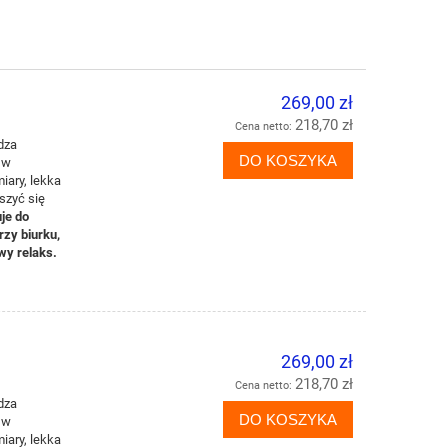
269,00 zł
218,70 zł
Cena netto:
dza
DO KOSZYKA
 w
miar
y
, lekk
a
es
z
y
ć
si
ę
j
e
do
rzy biurku,
y relak
s.
269,00 zł
218,70 zł
Cena netto:
dza
DO KOSZYKA
 w
miar
y
, lekk
a