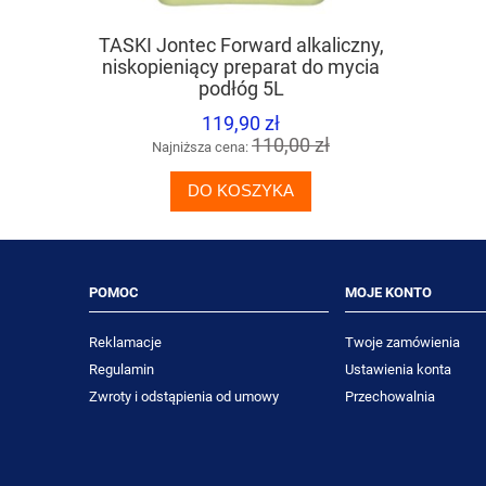
TASKI Jontec Forward alkaliczny,
DIVERSEY
niskopieniący preparat do mycia
odś
podłóg 5L
119,90 zł
110,00 zł
Najniższa cena:
Naj
DO KOSZYKA
POMOC
MOJE KONTO
Reklamacje
Twoje zamówienia
Regulamin
Ustawienia konta
Zwroty i odstąpienia od umowy
Przechowalnia