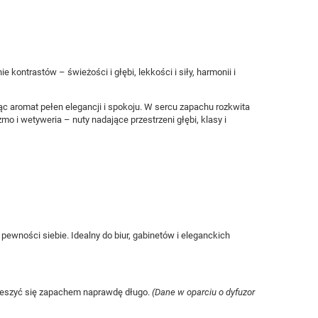
e kontrastów – świeżości i głębi, lekkości i siły, harmonii i
ąc aromat pełen elegancji i spokoju. W sercu zapachu rozkwita
żmo i wetyweria – nuty nadające przestrzeni głębi, klasy i
pewności siebie. Idealny do biur, gabinetów i eleganckich
ieszyć się zapachem naprawdę długo.
(Dane w oparciu o dyfuzor