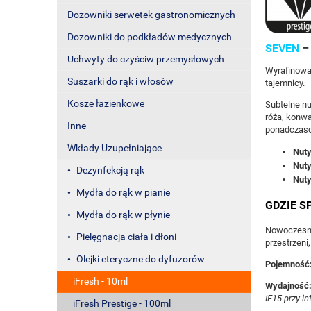
Dozowniki serwetek gastronomicznych
Dozowniki do podkładów medycznych
SEVEN
– 
Uchwyty do czyściw przemysłowych
Wyrafinowa
Suszarki do rąk i włosów
tajemnicy.
Kosze łazienkowe
Subtelne nu
róża, konwa
Inne
ponadczaso
Wkłady Uzupełniające
Nuty
Nuty
Dezynfekcją rąk
Nuty
Mydła do rąk w pianie
GDZIE S
Mydła do rąk w płynie
Nowoczesny,
Pielęgnacja ciała i dłoni
przestrzeni,
Olejki eteryczne do dyfuzorów
Pojemność
iFresh - 10ml
Wydajność
IF15 przy i
iFresh Prestige - 100ml