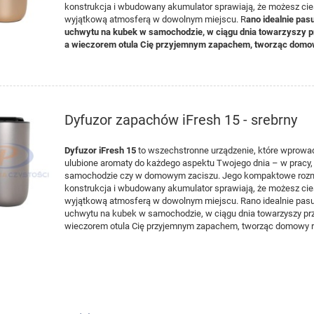
konstrukcja
i wbudowan
y
akumulator
sprawiają, że
możesz
ci
w
yjątkową
atmo
sf
e
rą
w
d
o
wol
nym mi
ejs
cu
. R
ano idealnie
pa
su
uch
w
y
t
u na kubek w samochodzie, w ciągu dnia
towar
z
y
s
zy
p
a wieczorem otul
a
Ci
ę
p
rzy
j
em
nym
zapa
che
m
,
t
w
or
z
ą
c
domow
Dyfuzor zapachów iFresh 15 - srebrny
Dyfuzor iFresh 15
to w
s
z
e
c
hstr
on
n
e urządzenie, które wprowa
ulubione aromaty do
każd
e
g
o
asp
e
ktu
Twojego dnia
– w pracy,
samochodzie
czy
w dom
ow
ym
z
ac
i
szu
.
J
eg
o
ko
mpaktow
e
ro
z
konstrukcja
i wbudowan
y
akumulator
sprawiają, że
możesz
ci
w
yjątkową
atmo
sf
e
rą
w
d
o
wol
nym mi
ejs
cu
. Rano idealnie
pa
su
uch
w
y
t
u na kubek w samochodzie, w ciągu dnia
towar
z
y
s
zy
prz
wieczorem otul
a
Ci
ę
p
rzy
j
em
nym
zapa
che
m
,
t
w
or
z
ą
c
domowy r