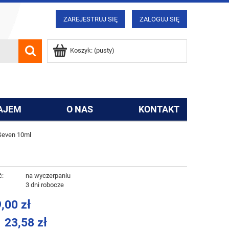
ZAREJESTRUJ SIĘ
ZALOGUJ SIĘ
Koszyk:
(pusty)
AJEM
O NAS
KONTAKT
Seven 10ml
ć:
na wyczerpaniu
:
3 dni robocze
,00 zł
23,58 zł