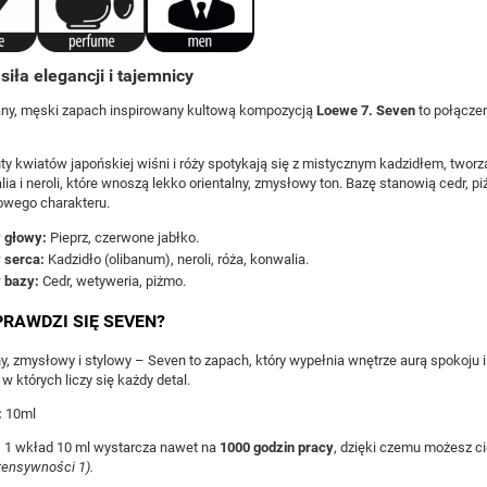
siła elegancji i tajemnicy
ny, męski zapach inspirowany kultową kompozycją
Loewe 7. Seven
to połączeni
ty kwiatów japońskiej wiśni i róży spotykają się z mistycznym kadzidłem, tworz
lia i neroli, które wnoszą lekko orientalny, zmysłowy ton. Bazę stanowią cedr, pi
wego charakteru.
 głowy:
Pieprz, czerwone jabłko.
 serca:
Kadzidło (olibanum), neroli, róża, konwalia.
 bazy:
Cedr, wetyweria, piżmo.
PRAWDZI SIĘ SEVEN?
 zmysłowy i stylowy – Seven to zapach, który wypełnia wnętrze aurą spokoju i 
 w których liczy się każdy detal.
:
10ml
:
1 wkład 10 ml wystarcza nawet na
1000 godzin pracy
, dzięki czemu możesz c
ntensywności 1).