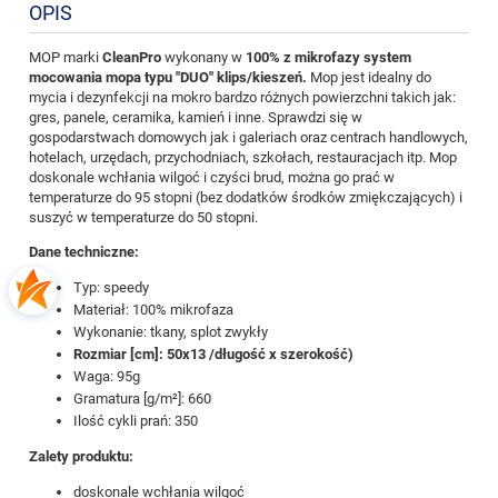
OPIS
MOP marki
CleanPro
wykonany w
100% z mikrofazy system
mocowania mopa typu "DUO" klips/kieszeń.
Mop jest idealny do
mycia i dezynfekcji na mokro bardzo różnych powierzchni takich jak:
gres, panele, ceramika, kamień i inne. Sprawdzi się w
gospodarstwach domowych jak i galeriach oraz centrach handlowych,
hotelach, urzędach, przychodniach, szkołach, restauracjach itp. Mop
doskonale wchłania wilgoć i czyści brud, można go prać w
temperaturze do 95 stopni (bez dodatków środków zmiękczających) i
suszyć w temperaturze do 50 stopni.
Dane techniczne:
Typ: speedy
Materiał: 100% mikrofaza
Wykonanie: tkany, splot zwykły
Rozmiar [cm]: 50x13 /długość x szerokość)
Waga: 95g
Gramatura [g/m²]: 660
Ilość cykli prań: 350
Zalety produktu:
doskonale wchłania wilgoć