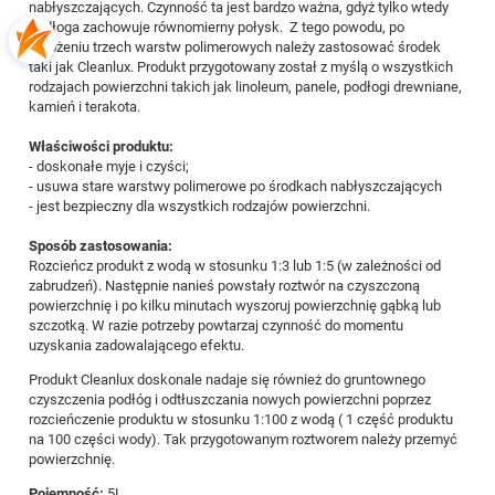
nabłyszczających. Czynność ta jest bardzo ważna, gdyż tylko wtedy
podłoga zachowuje równomierny połysk. Z tego powodu, po
nałożeniu trzech warstw polimerowych należy zastosować środek
taki jak Cleanlux. Produkt przygotowany został z myślą o wszystkich
rodzajach powierzchni takich jak linoleum, panele, podłogi drewniane,
kamień i terakota.
Właściwości produktu:
- doskonałe myje i czyści;
- usuwa stare warstwy polimerowe po środkach nabłyszczających
- jest bezpieczny dla wszystkich rodzajów powierzchni.
Sposób zastosowania:
Rozcieńcz produkt z wodą w stosunku 1:3 lub 1:5 (w zależności od
zabrudzeń). Następnie nanieś powstały roztwór na czyszczoną
powierzchnię i po kilku minutach wyszoruj powierzchnię gąbką lub
szczotką. W razie potrzeby powtarzaj czynność do momentu
uzyskania zadowalającego efektu.
Produkt Cleanlux doskonale nadaje się również do gruntownego
czyszczenia podłóg i odtłuszczania nowych powierzchni poprzez
rozcieńczenie produktu w stosunku 1:100 z wodą ( 1 część produktu
na 100 części wody). Tak przygotowanym roztworem należy przemyć
powierzchnię.
Pojemność:
5L