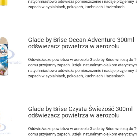
natychmiastowo odświeża pomieszczenie i nadaje przyjemny, 
zapach w sypialniach, pokojach, kuchniach i łazienkach.
Y Room Care R7 500ml
TASKI Tapi Shampoo 5L szam
zko do czyszczenia
do prania dywanów
Glade by Brise Ocean Adventure 300ml
odświeżacz powietrza w aerozolu
13,41 zł
272,50 zł
12,30 zł
250,00 zł
niższa cena:
Najniższa cena:
Odświeżacze powietrza w aerozolu Glade by Brise wniosą do 
domu przyjemny zapach. Dzięki naturalnym olejkom eteryczny
DO KOSZYKA
DO KOSZYKA
natychmiastowo odświeża pomieszczenie i nadaje przyjemny, 
zapach w sypialniach, pokojach, kuchniach i łazienkach.
Glade by Brise Czysta Świeżość 300ml
odświeżacz powietrza w aerozolu
Odświeżacze powietrza w aerozolu Glade by Brise wniosą do 
domu przyjemny zapach. Dzięki naturalnym olejkom eteryczny