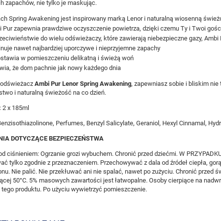
 zapachów, nie tylko je maskując.
ch Spring Awakening jest inspirowany marką Lenor i naturalną wiosenną śwież
 Pur zapewnia prawdziwe oczyszczenie powietrza, dzięki czemu Ty i Twoi gośc
zeciwieństwie do wielu odświeżaczy, które zawierają niebezpieczne gazy, Amb
inuje nawet najbardziej uporczywe i nieprzyjemne zapachy
stawia w pomieszczeniu delikatną i świeżą woń
wia, że dom pachnie jak nowy każdego dnia
 odświeżacz
Ambi Pur Lenor Spring Awakening
, zapewniasz sobie i bliskim ni
two i naturalną świeżość na co dzień.
:
2 x 185ml
enzisothiazolinone, Perfumes, Benzyl Salicylate, Geraniol, Hexyl Cinnamal, Hy
NIA DOTYCZĄCE BEZPIECZEŃSTWA
od ciśnieniem: Ogrzanie grozi wybuchem. Chronić przed dziećmi. W PRZYPADK
ać tylko zgodnie z przeznaczeniem. Przechowywać z dala od źródeł ciepła, gorąc
onu. Nie palić. Nie przekłuwać ani nie spalać, nawet po zużyciu. Chronić przed
jącej 50°C. 5% masowych zawartości jest łatwopalne. Osoby cierpiące na nad
tego produktu. Po użyciu wywietrzyć pomieszczenie.