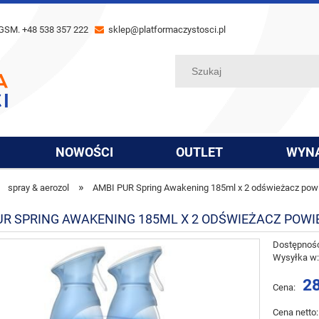
GSM. +48 538 357 222
sklep@platformaczystosci.pl
NOWOŚCI
OUTLET
WYN
»
spray & aerozol
AMBI PUR Spring Awakening 185ml x 2 odświeżacz powi
UR SPRING AWAKENING 185ML X 2 ODŚWIEŻACZ POWI
Dostępnoś
Wysyłka w
28
Cena:
Cena netto: