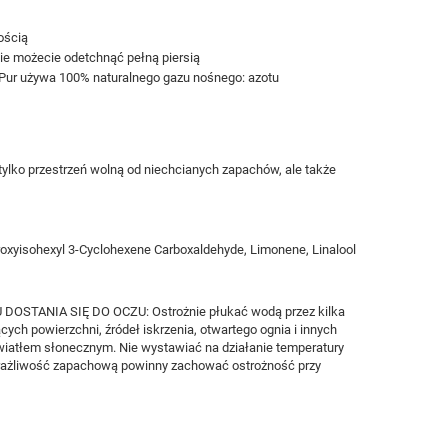
ością
ie możecie odetchnąć pełną piersią
i Pur używa 100% naturalnego gazu nośnego: azotu
e tylko przestrzeń wolną od niechcianych zapachów, ale także
droxyisohexyl 3-Cyclohexene Carboxaldehyde, Limonene, Linalool
U DOSTANIA SIĘ DO OCZU: Ostrożnie płukać wodą przez kilka
ych powierzchni, źródeł iskrzenia, otwartego ognia i innych
 światłem słonecznym. Nie wystawiać na działanie temperatury
wrażliwość zapachową powinny zachować ostrożność przy