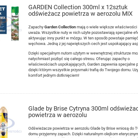
GARDEN Collection 300ml x 12sztuk
odświeżacz powietrza w aerozolu MIX
Zapachy
Garden Collection
mają o wiele większe właściwości 
uważa. Wszystkie nuty w nich użyte pozostawiają specjalne ef
aktywując inny punkt w mózgu. W ten sposób powstaje pamię
węchowa. Jedną z jej największych cech jest uspokajający asp
Dzięki specjalnym nutom użytym w wewnętrznej strukturze mo
natychmiast pozbyć się całego stresu. Oferując zapachy o
właściwościach uspokajających, Garden zapewnia specjalne p
dzięki którym wszystkie przysmaki trafią do Twojego domu. Uz
komfort jednym dotknięciem!
Glade by Brise Cytryna 300ml odświeża
powietrza w aerozolu
Odświeżacze powietrza w aerozolu Glade by Brise wniosą do 
domu przyjemny zapach. Dzięki naturalnym olejkom eteryczny