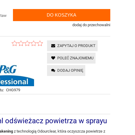
DO KOSZYKA
staw
dodaj do przechowalni
ZAPYTAJ O PRODUKT
POLEĆ ZNAJOMEMU
DODAJ OPINIĘ
tu:
CHG979
l odświeżacz powietrza w sprayu
akening
z technologią Odourclear, która oczyszcza powietrze z