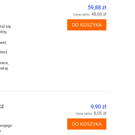
59,88 zł
48,68 zł
Cena netto:
DO KOSZYKA
niż się
ekty,
ć
ekt.
żesz
race,
yskaj
cz
9,90 zł
8,05 zł
Cena netto:
DO KOSZYKA
Twojego
m