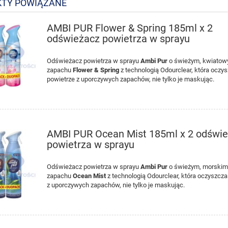
TY POWIĄZANE
AMBI PUR Flower & Spring 185ml x 2
odświeżacz powietrza w sprayu
Odświeżacz powietrza w sprayu
Ambi Pur
o świeżym, kwiato
zapachu
Flower & Spring
z technologią Odourclear, która oczy
powietrze z uporczywych zapachów, nie tylko je maskując.
AMBI PUR Ocean Mist 185ml x 2 odświ
powietrza w sprayu
Odświeżacz powietrza w sprayu
Ambi Pur
o świeżym, morski
zapachu
Ocean Mist
z technologią Odourclear, która oczyszcza
z uporczywych zapachów, nie tylko je maskując.