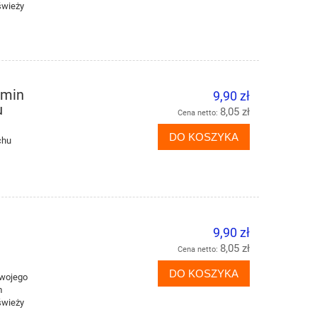
świeży
śmin
9,90 zł
u
8,05 zł
Cena netto:
DO KOSZYKA
chu
9,90 zł
8,05 zł
Cena netto:
DO KOSZYKA
Twojego
m
świeży