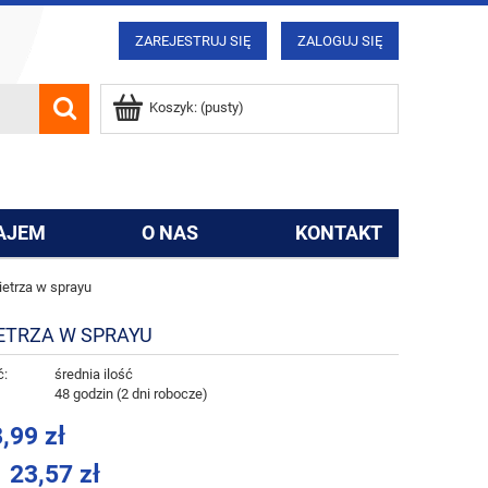
ZAREJESTRUJ SIĘ
ZALOGUJ SIĘ
Koszyk:
(pusty)
AJEM
O NAS
KONTAKT
etrza w sprayu
ETRZA W SPRAYU
ć:
średnia ilość
:
48 godzin (2 dni robocze)
,99 zł
23,57 zł