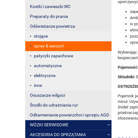
uporczywych
Kostki i zawieszki WC
zapa
Preparaty do prania
Ambi
w pr
Odświeżacze powietrza
elim
stojące
pozo
spra
spray & aerozol
Wybierając
patyczki zapachowe
bezpieczeńs
automatyczne
Pojemność
elektryczne
Składniki:
B
inne
OSTRZEŻE
Osuszacze wilgoci
Pojemnik p
minut. Używ
Środki do udrażniania rur
źródeł zapł
przekracza
Odkamienianie powierzchni i sprzętu AGD
stosowaniu 
WÓZKI SERWISOWE
AKCESORIA DO SPRZĄTANIA