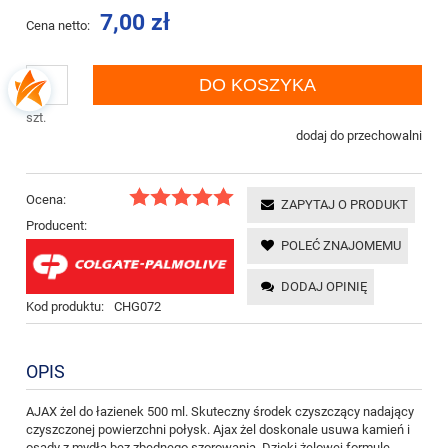
7,00 zł
Cena netto:
DO KOSZYKA
szt.
dodaj do przechowalni
Ocena:
ZAPYTAJ O PRODUKT
Producent:
POLEĆ ZNAJOMEMU
DODAJ OPINIĘ
Kod produktu:
CHG072
OPIS
AJAX żel do łazienek 500 ml. Skuteczny środek czyszczący nadający
czyszczonej powierzchni połysk. Ajax żel doskonale usuwa kamień i
osady z mydła bez zbędnego szorowania. Dzięki żelowej formule