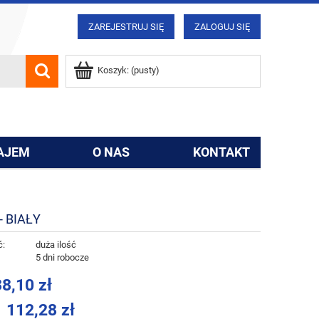
ZAREJESTRUJ SIĘ
ZALOGUJ SIĘ
Koszyk:
(pusty)
AJEM
O NAS
KONTAKT
 BIAŁY
ć:
duża ilość
:
5 dni robocze
8,10 zł
112,28 zł