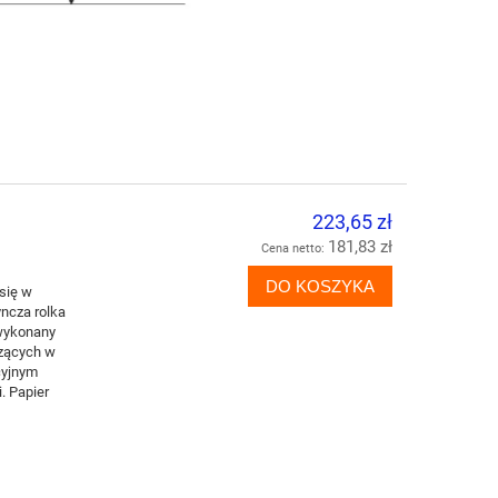
223,65 zł
181,83 zł
Cena netto:
DO KOSZYKA
się w
yncza rolka
 wykonany
dzących w
cyjnym
. Papier