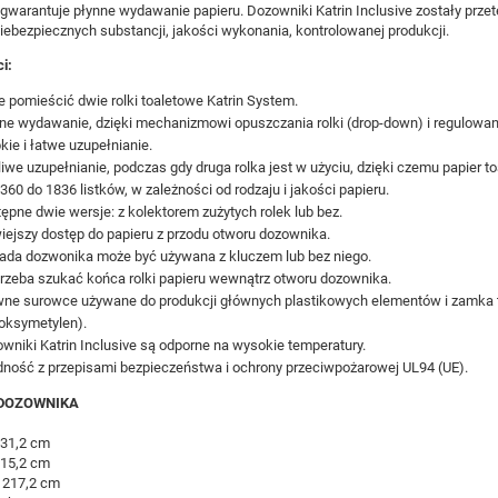
warantuje płynne wydawanie papieru. Dozowniki Katrin Inclusive zostały prze
niebezpiecznych substancji, jakości wykonania, kontrolowanej produkcji.
i:
 pomieścić dwie rolki toaletowe Katrin System.
ne wydawanie, dzięki mechanizmowi opuszczania rolki (drop-down) i regulowa
kie i łatwe uzupełnianie.
iwe uzupełnianie, podczas gdy druga rolka jest w użyciu, dzięki czemu papier t
360 do 1836 listków, w zależności od rodzaju i jakości papieru.
ępne dwie wersje: z kolektorem zużytych rolek lub bez.
iejszy dostęp do papieru z przodu otworu dozownika.
ada dozwonika może być używana z kluczem lub bez niego.
trzeba szukać końca rolki papieru wewnątrz otworu dozownika.
ne surowce używane do produkcji głównych plastikowych elementów i zamka to 
ioksymetylen).
wniki Katrin Inclusive są odporne na wysokie temperatury.
ność z przepisami bezpieczeństwa i ochrony przeciwpożarowej UL94 (UE).
DOZOWNIKA
31,2 cm
 15,2 cm
 217,2 cm