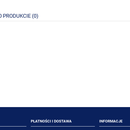
O PRODUKCIE (0)
ra Plus kij teleskopowy
DIVERSEY Suma Extend 750m
60-105 cm
preparat odtłuszczający
77,39 zł
32,70 zł
71,00 zł
30,00 zł
niższa cena:
Najniższa cena:
DO KOSZYKA
DO KOSZYKA
PŁATNOŚCI I DOSTAWA
INFORMACJE