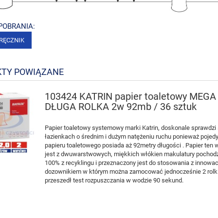
 POBRANIA:
RĘCZNIK
TY POWIĄZANE
103424 KATRIN papier toaletowy MEGA
DŁUGA ROLKA 2w 92mb / 36 sztuk
Papier toaletowy systemowy marki Katrin, doskonale sprawdzi 
łazienkach o średnim i dużym natężeniu ruchu ponieważ pojed
papieru toaletowego posiada aż 92metry długości . Papier ten
jest z dwuwarstwowych, miękkich włókien makulatury pocho
100% z recyklingu i przeznaczony jest do stosowania z innowa
dozownikiem w którym można zamocować jednocześnie 2 rolki
przeszedł test rozpuszczania w wodzie 90 sekund.