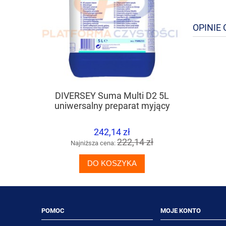
OPINIE 
DIVERSEY Suma Multi D2 5L
TASKI Ult
uniwersalny preparat myjący
242,14 zł
222,14 zł
Najniższa cena:
Naj
DO KOSZYKA
POMOC
MOJE KONTO