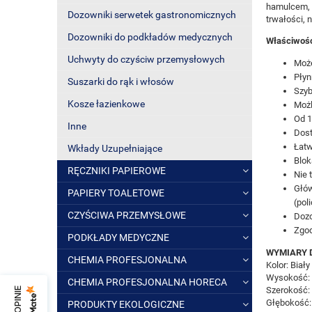
hamulcem, g
Dozowniki serwetek gastronomicznych
trwałości, 
Dozowniki do podkładów medycznych
Właściwośc
Uchwyty do czyściw przemysłowych
Może
Płyn
Suszarki do rąk i włosów
Szyb
Kosze łazienkowe
Możl
Od 1
Inne
Dost
Łatw
Wkłady Uzupełniające
Blok
RĘCZNIKI PAPIEROWE
Nie 
Głów
PAPIERY TOALETOWE
(pol
CZYŚCIWA PRZEMYSŁOWE
Dozo
Zgod
PODKŁADY MEDYCZNE
WYMIARY 
CHEMIA PROFESJONALNA
Kolor: Biały
Wysokość: 
CHEMIA PROFESJONALNA HORECA
Szerokość:
Głębokość:
PRODUKTY EKOLOGICZNE