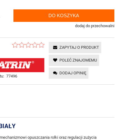
DO KOSZYKA
.
dodaj do przechowalni
ZAPYTAJ O PRODUKT
POLEĆ ZNAJOMEMU
DODAJ OPINIĘ
tu:
77496
BIAŁY
 mechanizmowi opuszczania rolki oraz regulacji zużycia