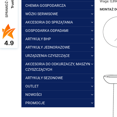
SPRAWDŹ OPINIE
Waga: 0,89
CHEMIA GOSPODARCZA
MONTAŻ D
WÓZKI SERWISOWE
AKCESORIA DO SPRZĄTANIA
GOSPODARKA ODPADAMI
ARTYKUŁY BHP
4.9
ARTYKUŁY JEDNORAZOWE
URZĄDZENIA CZYSZCZĄCE
AKCESORIA DO ODKURZACZY, MASZYN
CZYSZCZĄCYCH
ARTYKUŁY SEZONOWE
OUTLET
NOWOŚCI
PROMOCJE