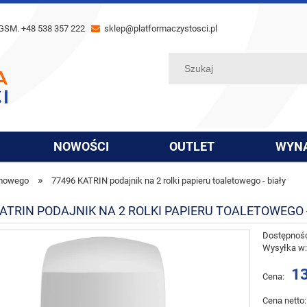
GSM. +48 538 357 222
sklep@platformaczystosci.pl
NOWOŚCI
OUTLET
WYN
»
emowego
77496 KATRIN podajnik na 2 rolki papieru toaletowego - biały
KATRIN PODAJNIK NA 2 ROLKI PAPIERU TOALETOWEGO -
Dostępnoś
Wysyłka w
13
Cena:
Cena netto: