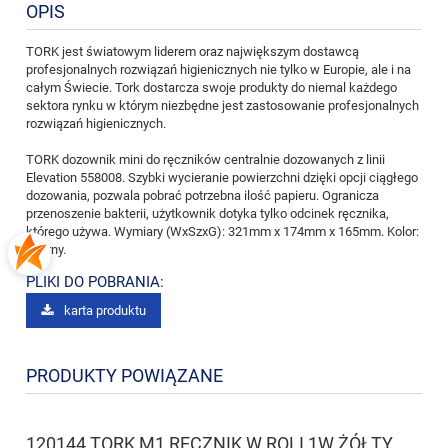
OPIS
TORK jest światowym liderem oraz największym dostawcą
profesjonalnych rozwiązań higienicznych nie tylko w Europie, ale i na
całym Świecie. Tork dostarcza swoje produkty do niemal każdego
sektora rynku w którym niezbędne jest zastosowanie profesjonalnych
rozwiązań higienicznych.
TORK dozownik mini do ręczników centralnie dozowanych z linii
Elevation 558008. Szybki wycieranie powierzchni dzięki opcji ciągłego
dozowania, pozwala pobrać potrzebna ilość papieru. Ogranicza
przenoszenie bakterii, użytkownik dotyka tylko odcinek ręcznika,
którego używa. Wymiary (WxSzxG): 321mm x 174mm x 165mm. Kolor:
Czarny.
PLIKI DO POBRANIA:
karta produktu
PRODUKTY POWIĄZANE
120144 TORK M1 RĘCZNIK W ROLI 1W ŻÓŁTY