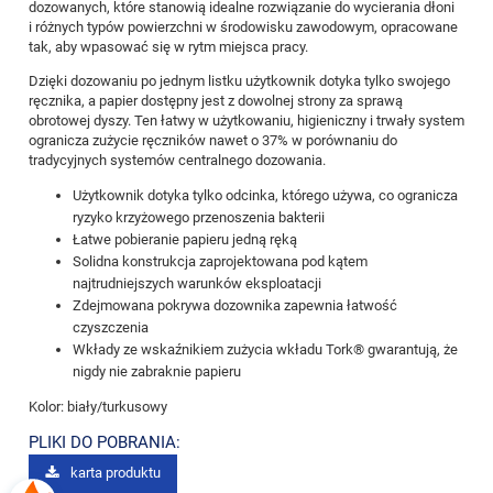
dozowanych, które stanowią idealne rozwiązanie do wycierania dłoni
i różnych typów powierzchni w środowisku zawodowym, opracowane
tak, aby wpasować się w rytm miejsca pracy.
Dzięki dozowaniu po jednym listku użytkownik dotyka tylko swojego
ręcznika, a papier dostępny jest z dowolnej strony za sprawą
obrotowej dyszy. Ten łatwy w użytkowaniu, higieniczny i trwały system
ogranicza zużycie ręczników nawet o 37% w porównaniu do
tradycyjnych systemów centralnego dozowania.
Użytkownik dotyka tylko odcinka, którego używa, co ogranicza
ryzyko krzyżowego przenoszenia bakterii
Łatwe pobieranie papieru jedną ręką
Solidna konstrukcja zaprojektowana pod kątem
najtrudniejszych warunków eksploatacji
Zdejmowana pokrywa dozownika zapewnia łatwość
czyszczenia
Wkłady ze wskaźnikiem zużycia wkładu Tork® gwarantują, że
nigdy nie zabraknie papieru
Kolor: biały/turkusowy
PLIKI DO POBRANIA:
karta produktu