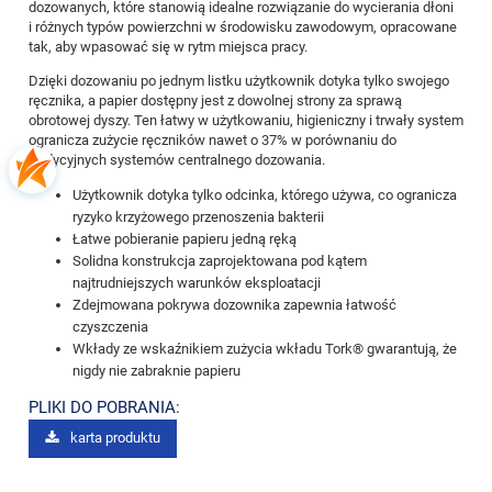
dozowanych, które stanowią idealne rozwiązanie do wycierania dłoni
i różnych typów powierzchni w środowisku zawodowym, opracowane
tak, aby wpasować się w rytm miejsca pracy.
Dzięki dozowaniu po jednym listku użytkownik dotyka tylko swojego
ręcznika, a papier dostępny jest z dowolnej strony za sprawą
obrotowej dyszy. Ten łatwy w użytkowaniu, higieniczny i trwały system
ogranicza zużycie ręczników nawet o 37% w porównaniu do
tradycyjnych systemów centralnego dozowania.
Użytkownik dotyka tylko odcinka, którego używa, co ogranicza
ryzyko krzyżowego przenoszenia bakterii
Łatwe pobieranie papieru jedną ręką
Solidna konstrukcja zaprojektowana pod kątem
najtrudniejszych warunków eksploatacji
Zdejmowana pokrywa dozownika zapewnia łatwość
czyszczenia
Wkłady ze wskaźnikiem zużycia wkładu Tork® gwarantują, że
nigdy nie zabraknie papieru
PLIKI DO POBRANIA:
karta produktu