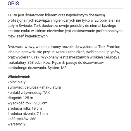
OPIS
TORK jest światowym liderem oraz największym dostawcą
profesjonalnych rozwiązań higienicznych nie tylko w Europie, ale i na
całym Świecie. Tork dostarcza swoje produkty do niemal każdego
sektora rynku w którym niezbędne jest zastosowanie profesjonalnych
rozwiązań higienicznych.
Dwuwarstwowy, wszechstronny ręcznik do wycierania Tork Premium
idealnie sprawdzi się przy usuwaniu zabrudzeń, wchłanianiu płynów,
oraz wycieraniu rąk. Wykonany jest z mieszanych włókien celulozy i
makulatury, 368 odcinków. Ręcznik pasuje do dozowników
centralnego dozowania. System M2.
Właściwości:
kolor: biały
surowiec: celuloza + makulatura
kontakt z żywnością: TAK
długość: 125 m
wysokość rolki: 23,5 cm
średnica rolki: 19 cm
średnica rdzenia: 7,1 cm
ilość listków: 368
warstwy: 2