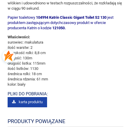
włókien i udowodniono w testach rozpuszczalności, że rozkładają się
w ciągu 90 sekund.
Papier toaletowy
104994
Katrin Classic Gigant Toilet S2 130
jest
produktem zastępującym dotychczasowy produkt w ofercie
producenta Katrin o kodzie
121050.
Właściwości:
surowiec: makulatura
ilość warstw: 2
szerokość rolki: 8,8 cm
długość: 130m
długość listka: 115mm
ilość listków: 1130
średnica rolki: 18 cm
średnica rdzenia: 61 mm
kolor: biały
PLIKI DO POBRANIA:
karta produktu
PRODUKTY POWIĄZANE