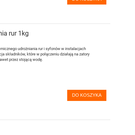
ia rur 1kg
icznego udrożniania rur i syfonów w instalacjach
cja składników, które w połączeniu działają na zatory
awet przez stojącą wodę.
DO KOSZYKA