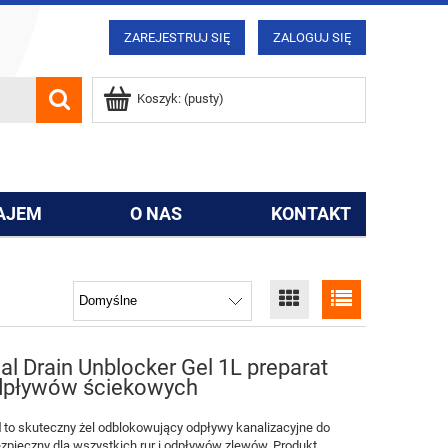
ZAREJESTRUJ SIĘ
ZALOGUJ SIĘ
Koszyk:
(pusty)
AJEM
O NAS
KONTAKT
l Drain Unblocker Gel 1L preparat
 odpływów ściekowych
l
to skuteczny żel odblokowujący odpływy kanalizacyjne do
ezpieczny dla wszystkich rur i odpływów zlewów. Produkt