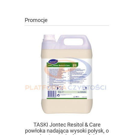
Promocje
TASKI Jontec Resitol & Care
TASKI U
powłoka nadająca wysoki połysk, o
rze