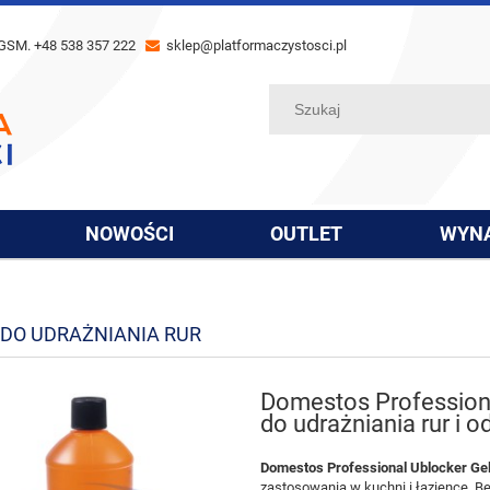
GSM. +48 538 357 222
sklep@platformaczystosci.pl
NOWOŚCI
OUTLET
WYN
 DO UDRAŻNIANIA RUR
Domestos Professiona
do udrażniania rur i
Domestos Professional Ublocker Ge
zastosowania w kuchni i łazience. B