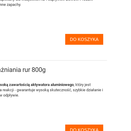
mne zapachy.
DO KOSZYKA
żniania rur 800g
wysoką zawartością aktywatora aluminiowego
, który jest
a reakcji - gwarantuje wysoką skuteczność, szybkie działanie i
 w odpływie.
DO KOSZYKA