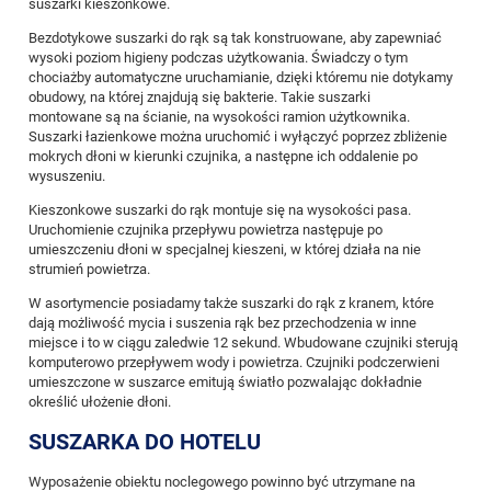
suszarki kieszonkowe.
Bezdotykowe suszarki do rąk są tak konstruowane, aby zapewniać
wysoki poziom higieny podczas użytkowania. Świadczy o tym
chociażby automatyczne uruchamianie, dzięki któremu nie dotykamy
obudowy, na której znajdują się bakterie. Takie suszarki
montowane są na ścianie, na wysokości ramion użytkownika.
Suszarki łazienkowe można uruchomić i wyłączyć poprzez zbliżenie
mokrych dłoni w kierunki czujnika, a następne ich oddalenie po
wysuszeniu.
Kieszonkowe suszarki do rąk montuje się na wysokości pasa.
Uruchomienie czujnika przepływu powietrza następuje po
umieszczeniu dłoni w specjalnej kieszeni, w której działa na nie
strumień powietrza.
W asortymencie posiadamy także suszarki do rąk z kranem, które
dają możliwość mycia i suszenia rąk bez przechodzenia w inne
miejsce i to w ciągu zaledwie 12 sekund. Wbudowane czujniki sterują
komputerowo przepływem wody i powietrza. Czujniki podczerwieni
umieszczone w suszarce emitują światło pozwalając dokładnie
określić ułożenie dłoni.
SUSZARKA DO HOTELU
Wyposażenie obiektu noclegowego powinno być utrzymane na