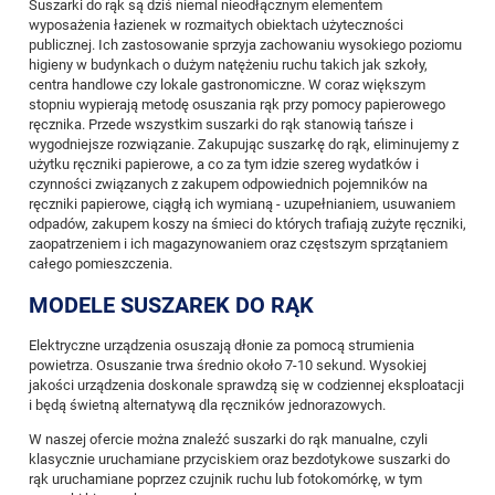
Suszarki do rąk są dziś niemal nieodłącznym elementem
wyposażenia łazienek w rozmaitych obiektach użyteczności
publicznej. Ich zastosowanie sprzyja zachowaniu wysokiego poziomu
higieny w budynkach o dużym natężeniu ruchu takich jak szkoły,
centra handlowe czy lokale gastronomiczne. W coraz większym
stopniu wypierają metodę osuszania rąk przy pomocy papierowego
ręcznika. Przede wszystkim suszarki do rąk stanowią tańsze i
wygodniejsze rozwiązanie. Zakupując suszarkę do rąk, eliminujemy z
użytku ręczniki papierowe, a co za tym idzie szereg wydatków i
czynności związanych z zakupem odpowiednich pojemników na
ręczniki papierowe, ciągłą ich wymianą - uzupełnianiem, usuwaniem
odpadów, zakupem koszy na śmieci do których trafiają zużyte ręczniki,
zaopatrzeniem i ich magazynowaniem oraz częstszym sprzątaniem
całego pomieszczenia.
MODELE SUSZAREK DO RĄK
Elektryczne urządzenia osuszają dłonie za pomocą strumienia
powietrza. Osuszanie trwa średnio około 7-10 sekund. Wysokiej
jakości urządzenia doskonale sprawdzą się w codziennej eksploatacji
i będą świetną alternatywą dla ręczników jednorazowych.
W naszej ofercie można znaleźć suszarki do rąk manualne, czyli
klasycznie uruchamiane przyciskiem oraz bezdotykowe suszarki do
rąk uruchamiane poprzez czujnik ruchu lub fotokomórkę, w tym