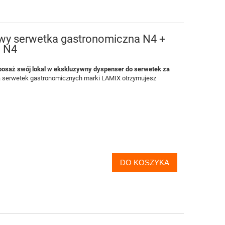
wy serwetka gastronomiczna N4 +
i N4
posaż swój lokal w ekskluzywny dyspenser do serwetek za
 serwetek gastronomicznych marki LAMIX otrzymujesz
DO KOSZYKA