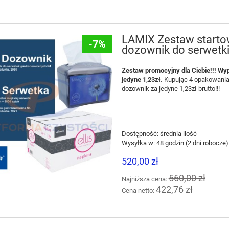
LAMIX Zestaw starto
-7%
dozownik do serwetk
Zestaw promocyjny dla Ciebie!!! Wy
jedyne 1,23zł.
Kupując 4 opakowania
-8%
dozownik za jedyne 1,23zł brutto!!!
Dostępność:
średnia ilość
Wysyłka w:
48 godzin (2 dni robocze)
520,00 zł
560,00 zł
Najniższa cena:
422,76 zł
Cena netto: