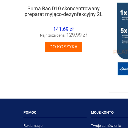
Suma Bac D10 skoncentrowany
TASKI J
preparat myjąco-dezynfekcyjny 2L
silny, 
okreso
141,69 zł
129,99 zł
Najniższa cena:
Naj
DO KOSZYKA
POMOC
MOJE KONTO
Reklamacje
Twoje zamówienia