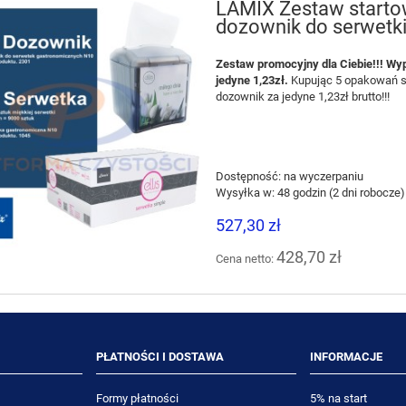
LAMIX Zestaw starto
dozownik do serwetk
ontec Jonclean 800 5L
Optimax Rinse 5L preparat d
alkaliczny preparat do
płukania naczyń
wego doczyszczania
Zestaw promocyjny dla Ciebie!!! Wy
jedyne 1,23zł.
Kupując 5 opakowań s
80,50 zł
87,20 zł
dozownik za jedyne 1,23zł brutto!!!
87,75 zł
80,00 zł
niższa cena:
Najniższa cena:
DO KOSZYKA
DO KOSZYKA
Dostępność:
na wyczerpaniu
Wysyłka w:
48 godzin (2 dni robocze)
527,30 zł
428,70 zł
Cena netto:
PŁATNOŚCI I DOSTAWA
INFORMACJE
Formy płatności
5% na start