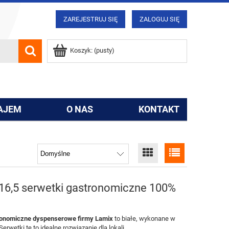
ZAREJESTRUJ SIĘ
ZALOGUJ SIĘ
Koszyk:
(pusty)
AJEM
O NAS
KONTAKT
16,5 serwetki gastronomiczne 100%
tronomiczne dyspenserowe firmy Lamix
to białe, wykonane w
erwetki te to idealne rozwiązanie dla lokali