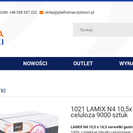
GSM. +48 538 357 222
sklep@platformaczystosci.pl
NOWOŚCI
OUTLET
WYN
KI
1021 LAMIX N4 10,5x
celuloza 9000 sztuk
LAMIX N4 10,5 x 16,5 serwetki gas
100% z miękkiej bibułki celulozowej. S