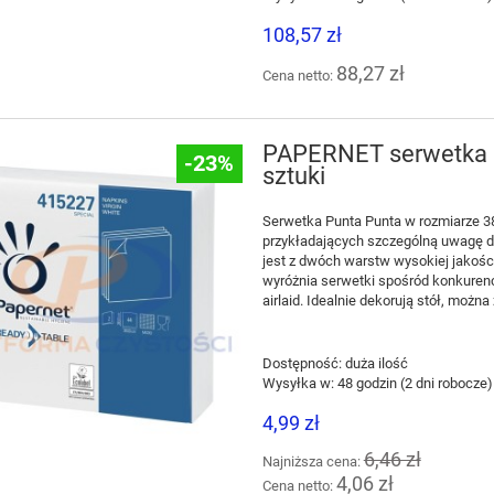
108,57 zł
88,27 zł
Cena netto:
PAPERNET serwetka P
-23%
sztuki
Serwetka Punta Punta w rozmiarze 38
przykładających szczególną uwagę d
jest z dwóch warstw wysokiej jakości
wyróżnia serwetki spośród konkurencj
airlaid. Idealnie dekorują stół, możn
Dostępność:
duża ilość
Wysyłka w:
48 godzin (2 dni robocze)
4,99 zł
6,46 zł
Najniższa cena:
4,06 zł
Cena netto: