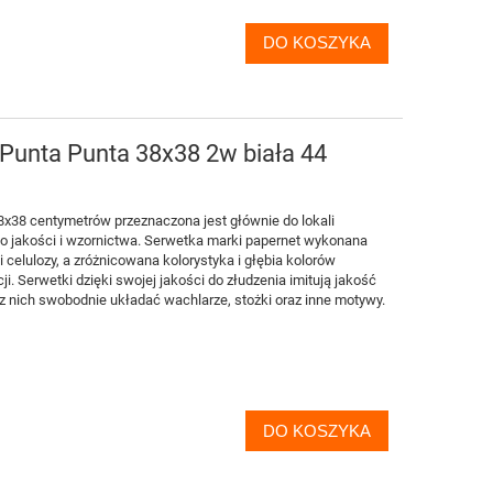
DO KOSZYKA
unta Punta 38x38 2w biała 44
x38 centymetrów przeznaczona jest głównie do lokali
o jakości i wzornictwa. Serwetka marki papernet wykonana
 celulozy, a zróżnicowana kolorystyka i głębia kolorów
i. Serwetki dzięki swojej jakości do złudzenia imitują jakość
a z nich swobodnie układać wachlarze, stożki oraz inne motywy.
DO KOSZYKA