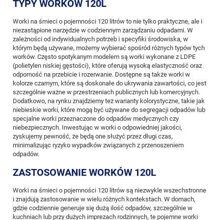
TYPY WORKÓW 120L
Worki na śmieci o pojemności 120 litrów to nie tylko praktyczne, ale i
niezastąpione narzędzie w codziennym zarządzaniu odpadami. W
zależności od indywidualnych potrzeb i specyfiki środowiska, w
którym będą używane, możemy wybierać spośród różnych typów tych
worków. Często spotykanym modelem są worki wykonane z LDPE
(polietylen niskiej gęstości), które oferują wysoką elastyczność oraz
odporność na przebicie i rozerwanie. Dostępne są także worki w
kolorze czarnym, które są doskonałe do ukrywania zawartości, co jest
szczególnie ważne w przestrzeniach publicznych lub komercyjnych.
Dodatkowo, na rynku znajdziemy też warianty kolorystyczne, takie jak
niebieskie worki, które mogą być używane do segregacji odpadów lub
specjalne worki przeznaczone do odpadów medycznych czy
niebezpiecznych. Inwestując w worki o odpowiedniej jakości,
zyskujemy pewność, że będą one służyć przez długi czas,
minimalizując ryzyko wypadków związanych z przenoszeniem
odpadów.
ZASTOSOWANIE WORKÓW 120L
Worki na śmieci o pojemności 120 litrów są niezwykle wszechstronne
i znajdują zastosowanie w wielu różnych kontekstach. W domach,
gdzie codziennie generuje się dużą ilość odpadów, szczególnie w
kuchniach lub przy dużych imprezach rodzinnych, te pojemne worki