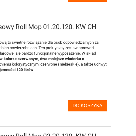
owy Roll Mop 01.20.120. KW CH
ową to świetne rozwiązanie dla osób odpowiedzialnych za
ednich powierzchni
ach.
T
en
pr
a
ktycz
n
y
zest
aw
sprawdzi
ndardowe, ale bardzo funkcjonalne wyposażenie. W
skład
w
ko
l
o
r
z
e czerwon
y
m
,
dwa
mniejsze
wiaderka
o
żni
e
niu
kol
o
r
yst
y
czny
m
:
czerwone
i niebieski
e
),
a
także
uchwyt
jemności 120 litrów
.
0ml
TASKI Sani Antikalk 5L silny,
Optimax Deterge
 do
kwasowy preparat do
do maszynoweg
odkamieniania powierzchni
i
łazienkowych
90,42 zł
325,
P
82,95 zł
DO KOSZYKA
Najniższa cena:
Najniższa cen
DO KOSZYKA
DO KO