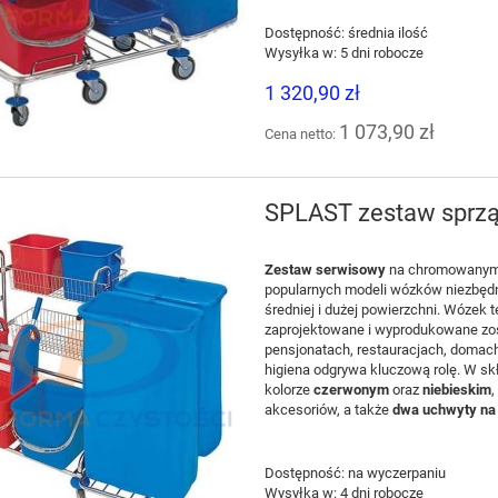
Dostępność:
średnia ilość
Wysyłka w:
5 dni robocze
1 320,90 zł
1 073,90 zł
Cena netto:
SPLAST zestaw sprzą
Zestaw serwisowy
na chromowanym 
popularnych modeli wózków niezbędn
średniej i dużej powierzchni. Wózek 
zaprojektowane i wyprodukowane zos
pensjonatach, restauracjach, domac
higiena odgrywa kluczową rolę. W s
kolorze
czerwonym
oraz
niebieskim
,
akcesoriów, a także
dwa
uchwyty na 
Dostępność:
na wyczerpaniu
Wysyłka w:
4 dni robocze