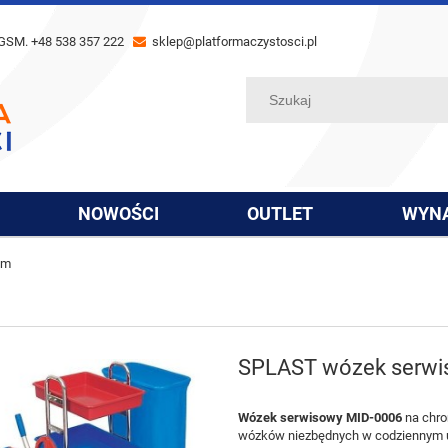
GSM. +48 538 357 222
sklep@platformaczystosci.pl
NOWOŚCI
OUTLET
WYN
om
SPLAST wózek serwis
Wózek serwisowy MID-0006
na chro
wózków niezbędnych w codziennym ut