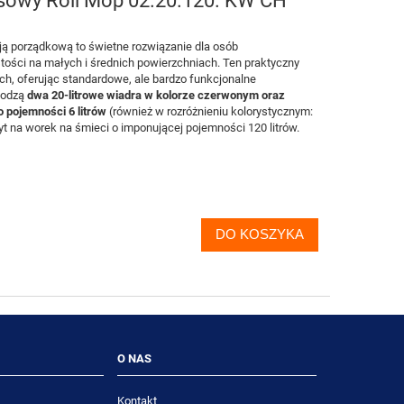
owy Roll Mop 02.20.120. KW CH
ją porządkową to świetne rozwiązanie dla osób
tości na małych i średnich powierzchniach. Ten praktyczny
ch, oferując standardowe, ale bardzo funkcjonalne
hodzą
dwa 20-litrowe wiadra w kolorze czerwonym oraz
o pojemności 6 litrów
(również w rozróżnieniu kolorystycznym:
yt na worek na śmieci o imponującej pojemności 120 litrów.
DO KOSZYKA
O NAS
Kontakt