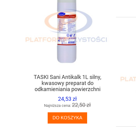
TASKI Sani Antikalk 1L silny,
TASKI Tapi
kwasowy preparat do
prepara
odkamieniania powierzchni
wykładzin
łazienkowych
24,53 zł
22,50 zł
Najniższa cena:
Naj
DO KOSZYKA