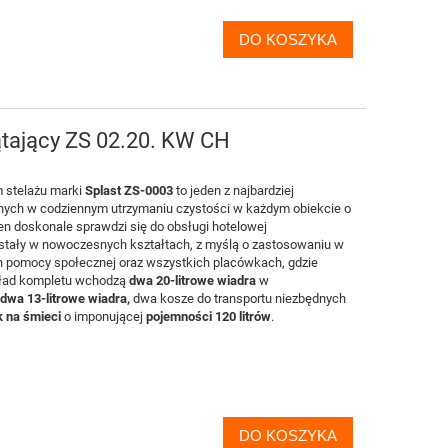
DO KOSZYKA
tający ZS 02.20. KW CH
stelażu marki
Splast ZS-0003
to jeden z najbardziej
ych w codziennym utrzymaniu czystości w każdym obiekcie o
ten doskonale sprawdzi się do obsługi hotelowej
tały w nowoczesnych kształtach, z myślą o zastosowaniu w
h pomocy społecznej oraz wszystkich placówkach, gdzie
kład kompletu wchodzą
dwa 20-litrowe wiadra
w
dwa 13-litrowe wiadra,
dwa kosze do transportu niezbędnych
 na śmieci
o imponującej
pojemności 120 litrów
.
DO KOSZYKA