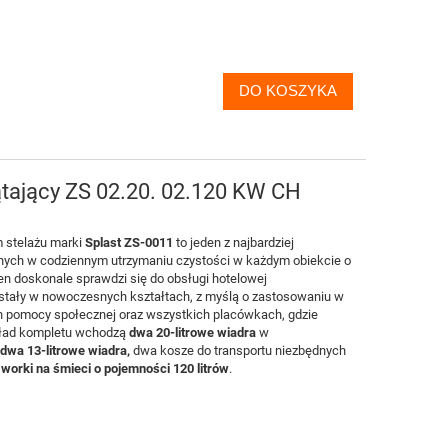
DO KOSZYKA
tający ZS 02.20. 02.120 KW CH
stelażu marki
Splast ZS-0011
to jeden z najbardziej
ych w codziennym utrzymaniu czystości w każdym obiekcie o
ten doskonale sprawdzi się do obsługi hotelowej
tały w nowoczesnych kształtach, z myślą o zastosowaniu w
h pomocy społecznej oraz wszystkich placówkach, gdzie
kład kompletu wchodzą
dwa 20-litrowe wiadra
w
dwa 13-litrowe wiadra,
dwa kosze do transportu niezbędnych
worki na śmieci
o
pojemności 120 litrów
.