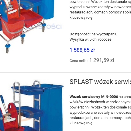
powierzchni. Wózek ten doskonale sp
wyprodukowane zostały w nowoczesny
restauracjach, domach pomocy społe
kluczową rolę.
Dostępność:
na wyczerpaniu
Wysyłka w:
5 dni robocze
1 588,65 zł
1 291,59 zł
Cena netto:
SPLAST wózek serwis
Wózek serwisowy MIN-0006
na chro
wózków niezbędnych w codziennym ut
powierzchni. Wózek ten doskonale sp
wyprodukowane zostały w nowoczesny
restauracjach, domach pomocy społe
kluczową rolę.