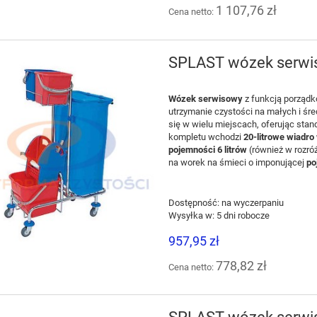
1 107,76 zł
Cena netto:
SPLAST wózek serwis
Wózek serwisowy
z
fun
k
cją
porządk
utrzymanie czystości
na
m
a
ł
yc
h
i śr
się
w
wielu miejscach, oferując sta
k
omp
l
e
tu
wchodzi
20-litrowe
wiadro
pojemności
6 litr
ó
w
(również
w
r
o
z
r
ó
na
worek na
śmieci o
imponującej
po
 Stain Remover 2 750 ml
DIVERSEY Oxivir Excel Foam 75
t do usuwania plam z
preparat myjąco-dezynfekujący
Dostępność:
na wyczerpaniu
 podłogowych i dywanów
nieinwazyjnych urządzeń
Wysyłka w:
5 dni robocze
medycznych oraz powierzchn
77,00 zł
44,99 zł
nieporowatych na bazie AH
957,95 zł
89,38 zł
41,27 zł
niższa cena:
Najniższa cena:
778,82 zł
Cena netto:
DO KOSZYKA
DO KOSZYKA