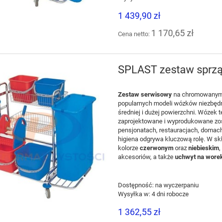
1 439,90 zł
1 170,65 zł
Cena netto:
SPLAST zestaw sprzą
Zestaw serwisowy
na chromowanym 
popularnych modeli wózków niezbędn
średniej i dużej powierzchni. Wózek 
zaprojektowane i wyprodukowane zos
pensjonatach, restauracjach, domac
higiena odgrywa kluczową rolę. W s
kolorze
czerwonym
oraz
niebieskim
,
akcesoriów, a także
uchwyt na worek
Dostępność:
na wyczerpaniu
Wysyłka w:
4 dni robocze
-14%
1 362,55 zł