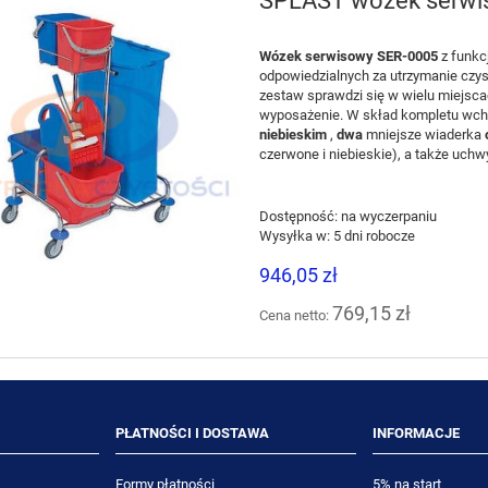
SPLAST wózek serwis
Wózek serwisowy SER-0005
z funkc
odpowiedzialnych za utrzymanie czys
zestaw sprawdzi się w wielu miejsca
wyposażenie. W skład kompletu wc
niebieskim
,
dwa
mniejsze wiaderka
czerwone i niebieskie), a także uchw
Dostępność:
na wyczerpaniu
Wysyłka w:
5 dni robocze
946,05 zł
769,15 zł
Cena netto:
PŁATNOŚCI I DOSTAWA
INFORMACJE
Formy płatności
5% na start