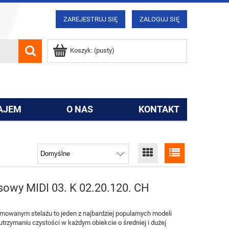
ZAREJESTRUJ SIĘ
ZALOGUJ SIĘ
Koszyk:
(pusty)
AJEM
O NAS
KONTAKT
owy MIDI 03. K 02.20.120. CH
mowanym stelażu to jeden z najbardziej popularnych modeli
rzymaniu czystości w każdym obiekcie o średniej i dużej