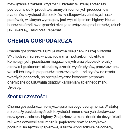
rozwiązania z zakresu czystości i higieny. W stałej sprzedaży
posiadamy setki produktów znanych i cenionych producentów
systemów czystości dla obiektów wielkopowierzchniowych oraz
placówek, w których wymagany jest wysoki poziom higieny. Nasza
hurtownia środków czystości oferuje rozwiązania producentów, takich
jak
Diversey
,
Taski
oraz
Papernet
.
CHEMIA GOSPODARCZA
Chemia gospodarcza zajmuje ważne miejsce w naszej hurtowni.
Wychodząc naprzeciw zróżnicowanym potrzebom obiektów
komercyjnych, przestrzeni magazynowych oraz placówek służby
zdrowia i gastronomi oferujemy szeroki wybór płynów, proszków oraz
wszelkich innych preparatów czyszczących – od płynów do mycia
twardych posadzek, po specjalistyczne kwasowe preparaty
chemiczne do usuwania osadów kamienia wapiennego marki
Divesey.
ŚRODKI CZYSTOŚCI
Chemia gospodarcza nie wyczerpuje naszego asortymentu. W stałej
sprzedaży posiadamy środki czystości renomowanych dostawców
rozwiązań z zakresu higieny. Znajdziesz tu m.in.:
środki do dezynfekcji
rąk
wraz dozownikami,
ręczniki papierowe
oraz bezdotykowe
podajniki na ręczniki papierowe
, a także
worki foliowe na odpady
,