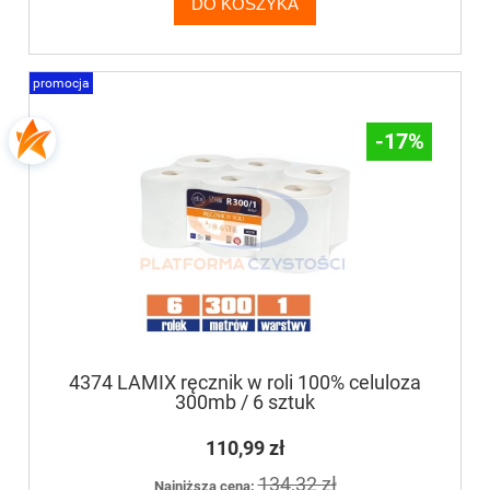
DO KOSZYKA
promocja
-17%
4374 LAMIX ręcznik w roli 100% celuloza
300mb / 6 sztuk
110,99 zł
134,32 zł
Najniższa cena: