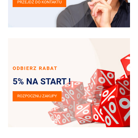
PRZEJDŹ DO KONTAKTU
ODBIERZ RABAT
5% NA START !
ROZPOCZNIJ ZAKUPY