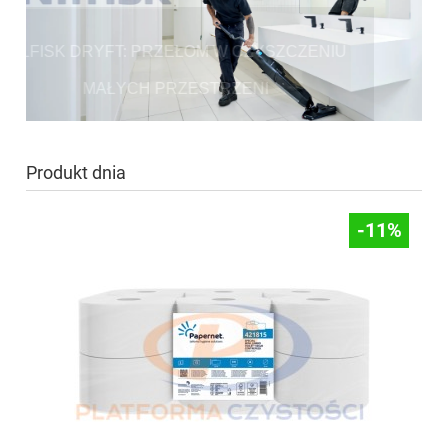
NILFISK DRYFT: PRZEŁOM W CZYSZCZENIU
MAŁYCH PRZESTRZENI
Produkt dnia
-11%