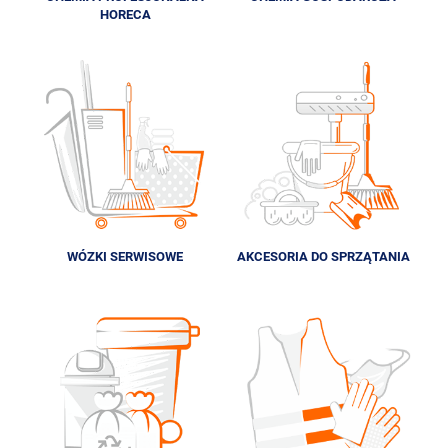
HORECA
WÓZKI SERWISOWE
AKCESORIA DO SPRZĄTANIA