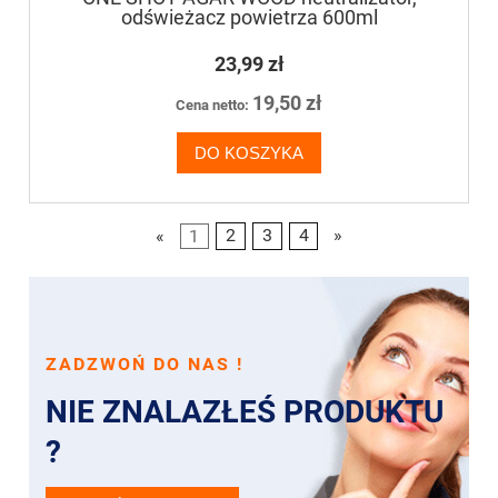
odświeżacz powietrza 600ml
23,99 zł
19,50 zł
Cena netto:
DO KOSZYKA
«
1
2
3
4
»
ZADZWOŃ DO NAS !
NIE ZNALAZŁEŚ PRODUKTU
?