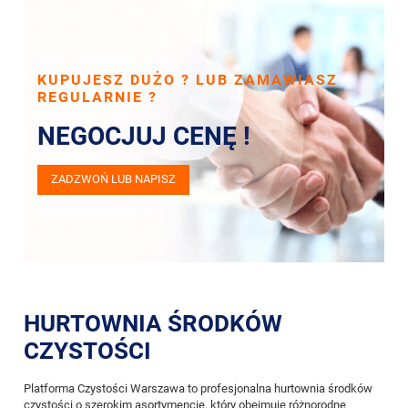
KUPUJESZ DUŻO ? LUB ZAMAWIASZ
REGULARNIE ?
NEGOCJUJ CENĘ !
ZADZWOŃ LUB NAPISZ
HURTOWNIA ŚRODKÓW
CZYSTOŚCI
Platforma Czystości Warszawa to profesjonalna hurtownia środków
czystości o szerokim asortymencie, który obejmuje różnorodne